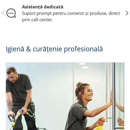
Asistență dedicată
Anterior
Urm
Suport prompt pentru comenzi și produse, direct
prin call-center.
Igienă & curățenie profesională