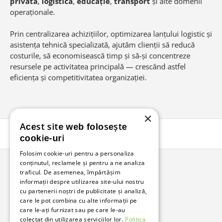
privată
,
logistică
,
educație
,
transport
și alte domenii
operaționale.
Prin centralizarea achizițiilor, optimizarea lanțului logistic și
asistența tehnică specializată, ajutăm clienții să reducă
costurile, să economisească timp și să-și concentreze
resursele pe activitatea principală — crescând astfel
eficiența și competitivitatea organizației.
×
Acest site web folosește
Înapoi în sus
cookie-uri
Folosim cookie-uri pentru a personaliza
conținutul, reclamele și pentru a ne analiza
traficul. De asemenea, împărtășim
Bunzl Romania
informații despre utilizarea site-ului nostru
cu partenerii noștri de publicitate și analiză,
Soluții complete pentru afacerea ta.
care le pot combina cu alte informații pe
care le-ați furnizat sau pe care le-au
colectat din utilizarea serviciilor lor.
Politica