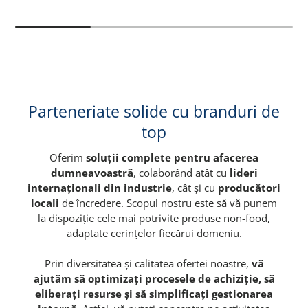
Parteneriate solide cu branduri de
top
Oferim
soluții complete pentru afacerea
dumneavoastră
, colaborând atât cu
lideri
internaționali din industrie
, cât și cu
producători
locali
de încredere. Scopul nostru este să vă punem
la dispoziție cele mai potrivite produse non-food,
adaptate cerințelor fiecărui domeniu.
Prin diversitatea și calitatea ofertei noastre,
vă
ajutăm să optimizați procesele de achiziție, să
eliberați resurse și să simplificați gestionarea