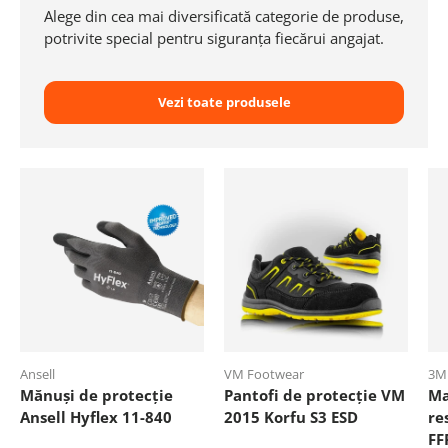
Alege din cea mai diversificată categorie de produse,
potrivite special pentru siguranța fiecărui angajat.
Vezi toate produsele
Ansell
VM Footwear
3M
Mănuși de protecție
Pantofi de protecție VM
Ma
Ansell Hyflex 11-840
2015 Korfu S3 ESD
re
FF