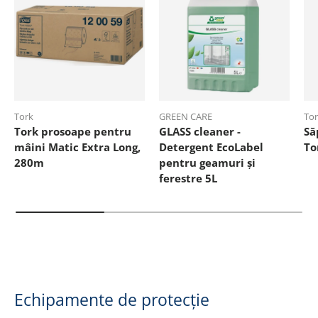
Tork
GREEN CARE
To
Tork prosoape pentru
GLASS cleaner -
Să
mâini Matic Extra Long,
Detergent EcoLabel
To
280m
pentru geamuri și
ferestre 5L
Echipamente de protecție