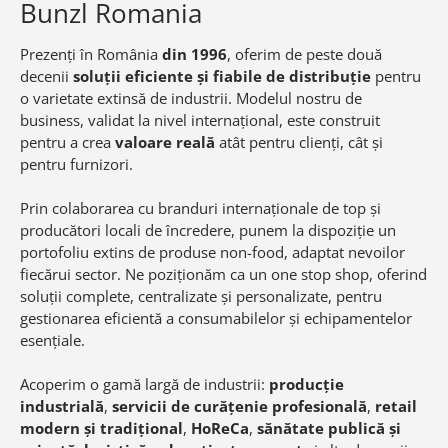
Bunzl Romania
Prezenți în România
din 1996
, oferim de peste două
decenii
soluții eficiente și fiabile de distribuție
pentru
o varietate extinsă de industrii. Modelul nostru de
business, validat la nivel internațional, este construit
pentru a crea
valoare reală
atât pentru clienți, cât și
pentru furnizori.
Prin colaborarea cu branduri internaționale de top și
producători locali de încredere, punem la dispoziție un
portofoliu extins de produse non-food, adaptat nevoilor
fiecărui sector. Ne poziționăm ca un one stop shop, oferind
soluții complete, centralizate și personalizate, pentru
gestionarea eficientă a consumabilelor și echipamentelor
esențiale.
Acoperim o gamă largă de industrii:
producție
industrială
,
servicii de curățenie profesională
,
retail
modern și tradițional
,
HoReCa
,
sănătate publică
și