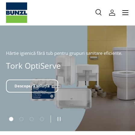
Meniu
Salt la conținut
Caută
Autentifica
Caută
Caută
Mănuși industriale durabile.
HyFlex
Vezi produsele
Încarcă diapozitiv 1 din 4
Încarcă diapozitiv 2 din 4
Încarcă diapozitiv 3 din 4
Încarcă diapozitiv 4 din 4
Pauză slideshow