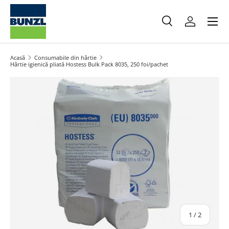
Meniu
Salt la conținut
Caută
Autentifica
Caută
Caută
Acasă
Consumabile din hârtie
Hârtie igienică pliată Hostess Bulk Pack 8035, 250 foi/pachet
Salt la informațiile produsului
din
1
/
2