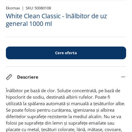
Ekomax
|
SKU:
50080108
White Clean Classic - înălbitor de uz
general 1000 ml
Cere oferta
Descriere
Înălbitor pe bază de clor. Soluție concentrată, pe bază de
hipoclorit de sodiu, destinată albirii rufelor. Poate fi
utilizată la spălarea automată și manuală a țesăturilor albe.
Se poate folosi pentru curățarea, igienizarea și albirea
diferitelor suprafețe rezistente la mediul alcalin. Nu se va
folosi pe suprafețe din lemn și suprafețe emailate sau
placate cu metal, țesături colorate, lână, mătase, covoare,