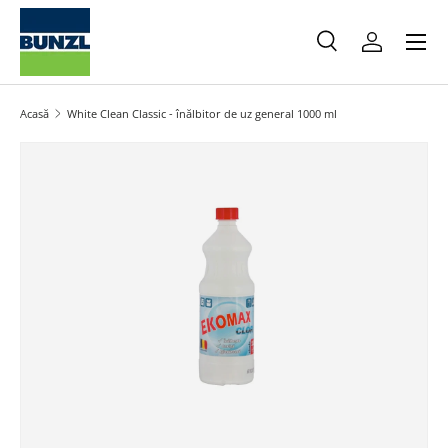
Meniu
Salt la conținut
Caută
Autentifica
Caută
Caută
Acasă
White Clean Classic - înălbitor de uz general 1000 ml
Salt la informațiile produsului