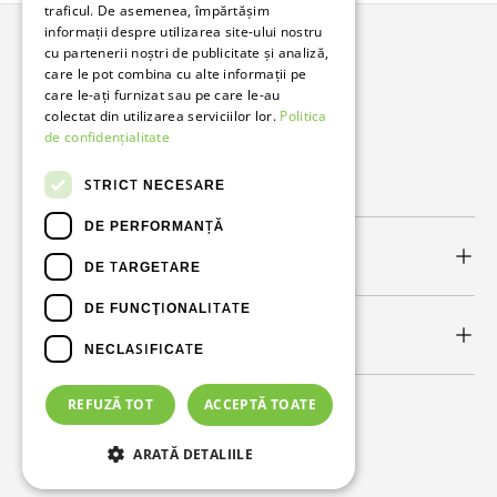
traficul. De asemenea, împărtășim
informații despre utilizarea site-ului nostru
cu partenerii noștri de publicitate și analiză,
Bunzl Romania
care le pot combina cu alte informații pe
care le-ați furnizat sau pe care le-au
Soluții complete pentru afacerea ta.
colectat din utilizarea serviciilor lor.
Politica
de confidențialitate
Facebook
LinkedIn
STRICT NECESARE
DE PERFORMANȚĂ
Link-uri utile
DE TARGETARE
DE FUNCŢIONALITATE
Newsletter
NECLASIFICATE
REFUZĂ TOT
ACCEPTĂ TOATE
Metode de plată acceptate
ARATĂ DETALIILE
© 2026
Bunzl Romania
.