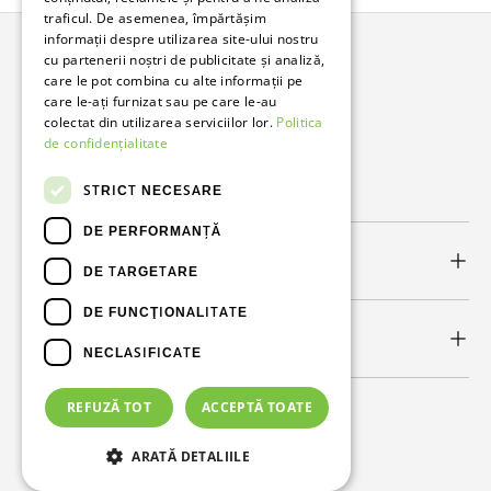
traficul. De asemenea, împărtășim
informații despre utilizarea site-ului nostru
cu partenerii noștri de publicitate și analiză,
Bunzl Romania
care le pot combina cu alte informații pe
care le-ați furnizat sau pe care le-au
Soluții complete pentru afacerea ta.
colectat din utilizarea serviciilor lor.
Politica
de confidențialitate
Facebook
LinkedIn
STRICT NECESARE
DE PERFORMANȚĂ
Link-uri utile
DE TARGETARE
DE FUNCŢIONALITATE
Newsletter
NECLASIFICATE
REFUZĂ TOT
ACCEPTĂ TOATE
Metode de plată acceptate
ARATĂ DETALIILE
© 2026
Bunzl Romania
.