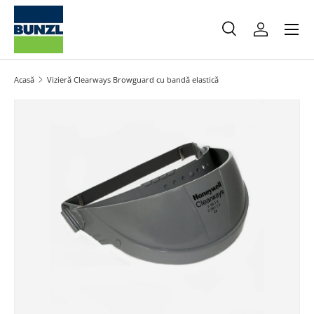
Meniu
Salt la conținut
Caută
Autentifica
Caută
Caută
Acasă
Vizieră Clearways Browguard cu bandă elastică
Salt la informațiile produsului