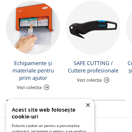
Echipamente și
SAFE CUTTING /
C
materiale pentru
Cuttere profesionale
ș
prim ajutor
Vezi colecția
Vezi colecția
×
Acest site web folosește
cookie-uri
Folosim cookie-uri pentru a personaliza
Înapoi în sus
conținutul, reclamele și pentru a ne analiza