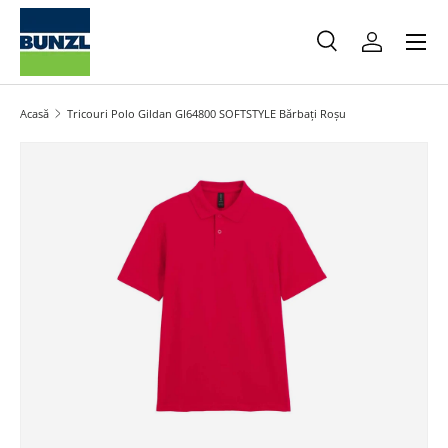
Meniu
Salt la conținut
Caută
Autentifica
Caută
Caută
Acasă
Tricouri Polo Gildan GI64800 SOFTSTYLE Bărbați Roșu
Salt la informațiile produsului