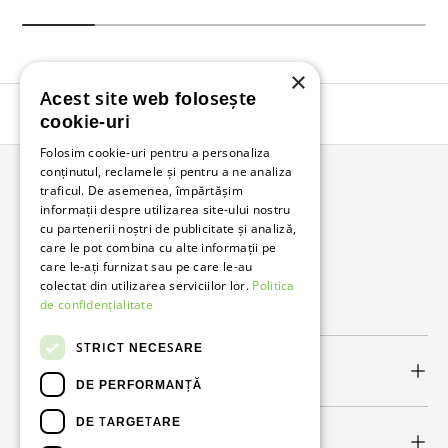
×
Acest site web folosește
Înapoi în sus
cookie-uri
Folosim cookie-uri pentru a personaliza
conținutul, reclamele și pentru a ne analiza
traficul. De asemenea, împărtășim
Bunzl Romania
informații despre utilizarea site-ului nostru
cu partenerii noștri de publicitate și analiză,
Soluții complete pentru afacerea ta.
care le pot combina cu alte informații pe
care le-ați furnizat sau pe care le-au
colectat din utilizarea serviciilor lor.
Politica
Facebook
LinkedIn
de confidențialitate
STRICT NECESARE
Link-uri utile
DE PERFORMANȚĂ
DE TARGETARE
Newsletter