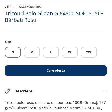
Gildan
|
SKU:
59063468
Tricouri Polo Gildan GI64800 SOFTSTYLE
Bărbați Roșu
Size
S
M
L
XL
2XL
Cere oferta
Descriere
Tricou polo rosu, de lucru, din bumbac 100%. Gramaj: 177
g/m
Culoare: rosu Material: bumbac Marimi: S, M, L, XL,
2