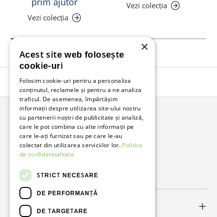
prim ajutor
Vezi colecția
Vezi colecția
×
Acest site web folosește
cookie-uri
Folosim cookie-uri pentru a personaliza
Înapoi în sus
conținutul, reclamele și pentru a ne analiza
traficul. De asemenea, împărtășim
informații despre utilizarea site-ului nostru
cu partenerii noștri de publicitate și analiză,
Bunzl Romania
care le pot combina cu alte informații pe
care le-ați furnizat sau pe care le-au
Soluții complete pentru afacerea ta.
colectat din utilizarea serviciilor lor.
Politica
de confidențialitate
Facebook
LinkedIn
STRICT NECESARE
DE PERFORMANȚĂ
Link-uri utile
DE TARGETARE