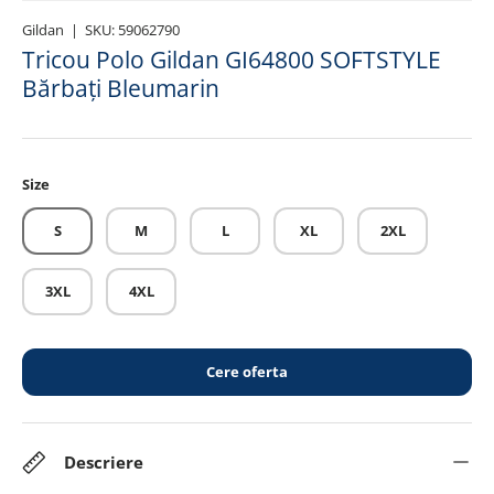
Gildan
|
SKU:
59062790
Tricou Polo Gildan GI64800 SOFTSTYLE
Bărbați Bleumarin
Size
S
M
L
XL
2XL
3XL
4XL
Cere oferta
Descriere