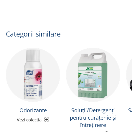
Categorii similare
Odorizante
Soluții/Detergenți
S
pentru curățenie și
Vezi colecția
întreținere