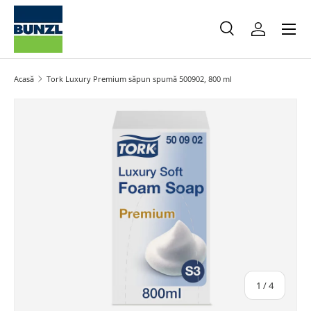
Meniu
Salt la conținut
Caută
Autentifica
Caută
Caută
Acasă
Tork Luxury Premium săpun spumă 500902, 800 ml
Salt la informațiile produsului
din
1
/
4