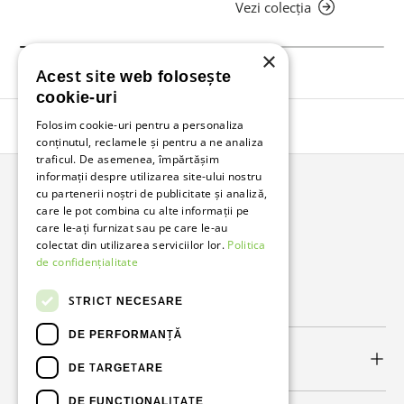
Vezi colecția
×
Acest site web folosește
cookie-uri
Folosim cookie-uri pentru a personaliza
Înapoi în sus
conținutul, reclamele și pentru a ne analiza
traficul. De asemenea, împărtășim
informații despre utilizarea site-ului nostru
cu partenerii noștri de publicitate și analiză,
Bunzl Romania
care le pot combina cu alte informații pe
care le-ați furnizat sau pe care le-au
Soluții complete pentru afacerea ta.
colectat din utilizarea serviciilor lor.
Politica
de confidențialitate
Facebook
LinkedIn
STRICT NECESARE
DE PERFORMANȚĂ
Link-uri utile
DE TARGETARE
DE FUNCŢIONALITATE