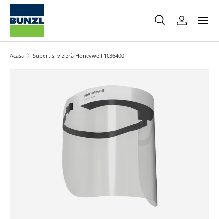
Meniu
Salt la conținut
Caută
Autentifica
Caută
Caută
Acasă
Suport și vizieră Honeywell 1036400
Salt la informațiile produsului