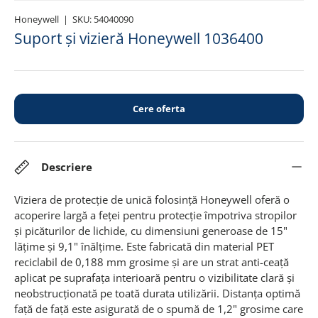
Honeywell
|
SKU:
54040090
Suport și vizieră Honeywell 1036400
Cere oferta
Descriere
Viziera de protecție de unică folosință Honeywell oferă o
acoperire largă a feței pentru protecție împotriva stropilor
și picăturilor de lichide, cu dimensiuni generoase de 15"
lățime și 9,1" înălțime. Este fabricată din material PET
reciclabil de 0,188 mm grosime și are un strat anti-ceață
aplicat pe suprafața interioară pentru o vizibilitate clară și
neobstrucționată pe toată durata utilizării. Distanța optimă
față de față este asigurată de o spumă de 1,2" grosime care