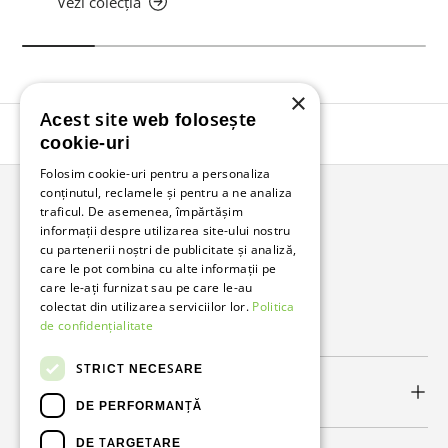
Vezi colecția
×
Acest site web folosește
Înapoi în sus
cookie-uri
Folosim cookie-uri pentru a personaliza
conținutul, reclamele și pentru a ne analiza
traficul. De asemenea, împărtășim
Bunzl Romania
informații despre utilizarea site-ului nostru
cu partenerii noștri de publicitate și analiză,
Soluții complete pentru afacerea ta.
care le pot combina cu alte informații pe
care le-ați furnizat sau pe care le-au
colectat din utilizarea serviciilor lor.
Politica
Facebook
LinkedIn
de confidențialitate
STRICT NECESARE
Link-uri utile
DE PERFORMANȚĂ
DE TARGETARE