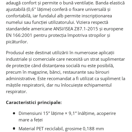
adaugă confort și permite o bună ventilație. Banda elastică
ajustabilă (0,6" lățime) conferă o fixare universală și
confortabilă, iar fundalul alb permite inscripționarea
numelui sau funcției utilizatorului. Viziera respectă
standardele americane ANSI/ISEA Z87.1-2015 și europene
EN 166:2001 pentru protecția împotriva stropilor și
picăturilor.
Produsul este destinat utilizării în numeroase aplicații
industriale și comerciale care necesită un strat suplimentar
de protecție când distanțarea socială nu este posibilă,
precum în magazine, bănci, restaurante sau birouri
administrative. Este recomandat a fi utilizat ca supliment la
măștile respiratorii, dar nu înlocuiește echipamentul
respirator.
Caracteristici principale:
Dimensiuni 15” lățime × 9,1” înălțime, acoperire
mare a feței
Material PET reciclabil, grosime 0,188 mm