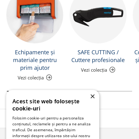
Echipamente și
SAFE CUTTING /
C
materiale pentru
Cuttere profesionale
ș
prim ajutor
Vezi colecția
Vezi colecția
×
Acest site web folosește
cookie-uri
Folosim cookie-uri pentru a personaliza
Înapoi în sus
conținutul, reclamele și pentru a ne analiza
traficul. De asemenea, împărtășim
informații despre utilizarea site-ului nostru