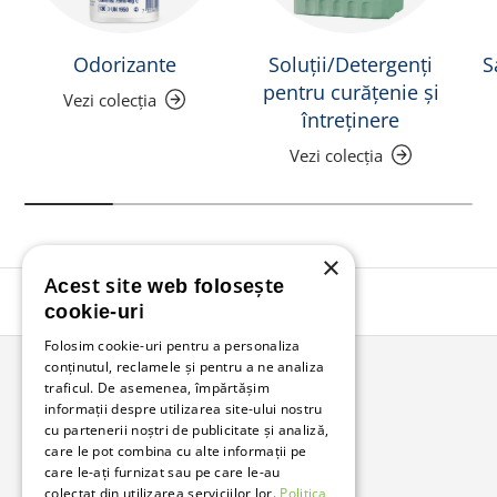
Odorizante
Soluții/Detergenți
S
pentru curățenie și
Vezi colecția
întreținere
Vezi colecția
×
Acest site web folosește
Înapoi în sus
cookie-uri
Folosim cookie-uri pentru a personaliza
conținutul, reclamele și pentru a ne analiza
traficul. De asemenea, împărtășim
Bunzl Romania
informații despre utilizarea site-ului nostru
cu partenerii noștri de publicitate și analiză,
Soluții complete pentru afacerea ta.
care le pot combina cu alte informații pe
care le-ați furnizat sau pe care le-au
colectat din utilizarea serviciilor lor.
Politica