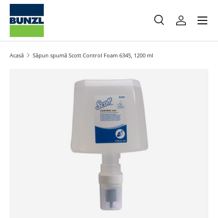
Meniu
Salt la conținut
Caută
Autentifica
Caută
Caută
Acasă
Săpun spumă Scott Control Foam 6345, 1200 ml
Salt la informațiile produsului