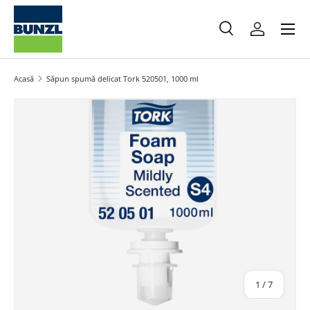
Meniu
Salt la conținut
Caută
Autentifica
Caută
Caută
Acasă
Săpun spumă delicat Tork 520501, 1000 ml
Salt la informațiile produsului
din
1
/
7