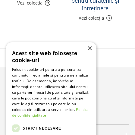
pentru curățenie și
Vezi colecția
întreținere
Vezi colecția
×
Acest site web folosește
Înapoi în sus
cookie-uri
Folosim cookie-uri pentru a personaliza
conținutul, reclamele și pentru a ne analiza
traficul. De asemenea, împărtășim
Bunzl Romania
informații despre utilizarea site-ului nostru
cu partenerii noștri de publicitate și analiză,
Soluții complete pentru afacerea ta.
care le pot combina cu alte informații pe
care le-ați furnizat sau pe care le-au
colectat din utilizarea serviciilor lor.
Politica
Facebook
LinkedIn
de confidențialitate
STRICT NECESARE