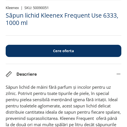
Kleenex
|
SKU:
50090051
Săpun lichid Kleenex Frequent Use 6333,
1000 ml
Cere oferta
Descriere
Săpun lichid de mâini fără parfum și incolor pentru uz
zilnic.
Potrivit pentru toate tipurile de piele, în special
pentru pielea sensibilă menținând igiena fără iritații.
Ideal
pentru toaletele aglomerate, acest sapun lichid delicat
distribuie cantitatea ideala de sapun pentru fiecare spalare,
prevenind suprasolicitarea.
Kleenex Frequent oferă până
la de două ori mai multe spălări pe litru decât săpunurile