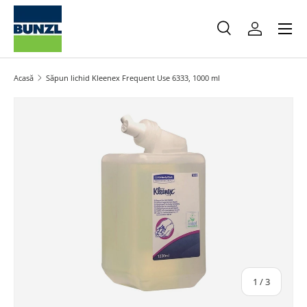
Meniu
Salt la conținut
Caută
Autentifica
Caută
Caută
Acasă
Săpun lichid Kleenex Frequent Use 6333, 1000 ml
Salt la informațiile produsului
din
1
/
3