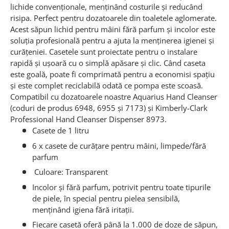
lichide convenționale, menținând costurile și reducând
risipa.
Perfect pentru dozatoarele din toaletele aglomerate.
Acest săpun lichid pentru mâini fără parfum și incolor este
soluția profesională pentru a ajuta la menținerea igienei și
curățeniei.
Casetele sunt proiectate pentru o instalare
rapidă și ușoară cu o simplă apăsare și clic.
Când caseta
este goală, poate fi comprimată pentru a economisi spațiu
și este complet reciclabilă odată ce pompa este scoasă.
Compatibil cu dozatoarele noastre Aquarius Hand Cleanser
(coduri de produs 6948, 6955 și 7173) și Kimberly-Clark
Professional Hand Cleanser Dispenser 8973.
Casete de 1 litru
6 x casete de curățare pentru mâini, limpede/fără
parfum
Culoare: Transparent
Incolor și fără parfum, potrivit pentru toate tipurile
de piele, în special pentru pielea sensibilă,
menținând igiena fără iritații.
Fiecare casetă oferă până la 1.000 de doze de săpun,