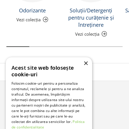
Odorizante
Soluții/Detergenți
S
pentru curățenie și
Vezi colecția
întreținere
Vezi colecția
×
Acest site web folosește
Înapoi în sus
cookie-uri
Folosim cookie-uri pentru a personaliza
conținutul, reclamele și pentru a ne analiza
traficul. De asemenea, împărtășim
Bunzl Romania
informații despre utilizarea site-ului nostru
cu partenerii noștri de publicitate și analiză,
Soluții complete pentru afacerea ta.
care le pot combina cu alte informații pe
care le-ați furnizat sau pe care le-au
colectat din utilizarea serviciilor lor.
Politica
Facebook
LinkedIn
de confidențialitate