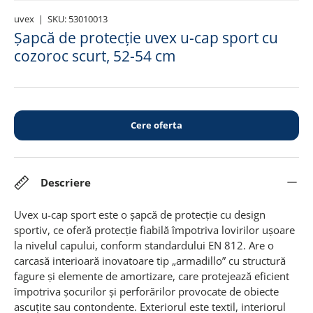
uvex
|
SKU:
53010013
Șapcă de protecție uvex u-cap sport cu
cozoroc scurt, 52-54 cm
Cere oferta
Descriere
Uvex u-cap sport este o șapcă de protecție cu design
sportiv, ce oferă protecție fiabilă împotriva lovirilor ușoare
la nivelul capului, conform standardului EN 812. Are o
carcasă interioară inovatoare tip „armadillo” cu structură
fagure și elemente de amortizare, care protejează eficient
împotriva șocurilor și perforărilor provocate de obiecte
ascuțite sau contondente
.
Exteriorul este textil, interiorul