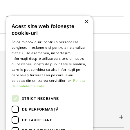
×
Acest site web folosește
cookie-uri
Folosim cookie-uri pentru a personaliza
Înapoi în sus
conținutul, reclamele și pentru a ne analiza
traficul. De asemenea, împărtășim
informații despre utilizarea site-ului nostru
cu partenerii noștri de publicitate și analiză,
Bunzl Romania
care le pot combina cu alte informații pe
care le-ați furnizat sau pe care le-au
Soluții complete pentru afacerea ta.
colectat din utilizarea serviciilor lor.
Politica
de confidențialitate
Facebook
LinkedIn
STRICT NECESARE
DE PERFORMANȚĂ
Link-uri utile
DE TARGETARE