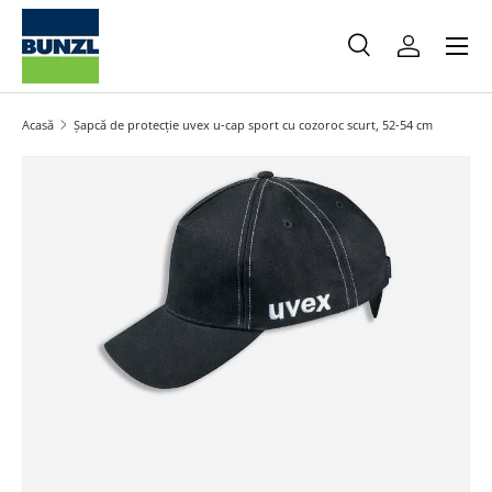
Meniu
Salt la conținut
Caută
Autentifica
Caută
Caută
Acasă
Șapcă de protecție uvex u-cap sport cu cozoroc scurt, 52-54 cm
Salt la informațiile produsului