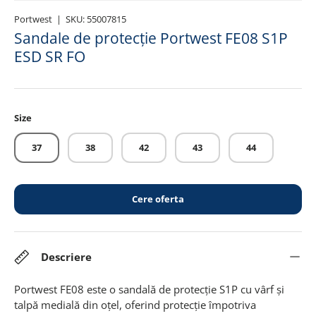
Portwest
|
SKU:
55007815
Sandale de protecție Portwest FE08 S1P
ESD SR FO
Size
37
38
42
43
44
Cere oferta
Descriere
Portwest FE08 este o sandală de protecție S1P cu vârf și
talpă medială din oțel, oferind protecție împotriva