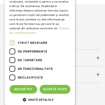
conținutul, reclamele și pentru a ne analiza
traficul. De asemenea, împărtășim
informații despre utilizarea site-ului nostru
cu partenerii noștri de publicitate și analiză,
Bunzl Romania
care le pot combina cu alte informații pe
care le-ați furnizat sau pe care le-au
Soluții complete pentru afacerea ta.
colectat din utilizarea serviciilor lor.
Politica
de confidențialitate
Facebook
LinkedIn
STRICT NECESARE
DE PERFORMANȚĂ
Link-uri utile
DE TARGETARE
DE FUNCŢIONALITATE
Newsletter
NECLASIFICATE
REFUZĂ TOT
ACCEPTĂ TOATE
Metode de plată acceptate
ARATĂ DETALIILE
© 2026
Bunzl Romania
.