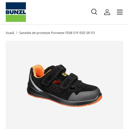
Meniu
Salt la conținut
Caută
Autentifica
Caută
Caută
Acasă
Sandale de protecție Portwest FE08 S1P ESD SR FO
Salt la informațiile produsului