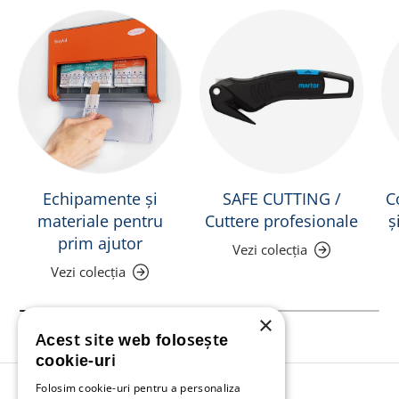
Echipamente și
SAFE CUTTING /
C
materiale pentru
Cuttere profesionale
ș
prim ajutor
Vezi colecția
Vezi colecția
×
Acest site web folosește
cookie-uri
Folosim cookie-uri pentru a personaliza
Înapoi în sus