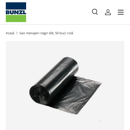
Meniu
Salt la conținut
Caută
Autentifica
Caută
Caută
Acasă
Saci menajeri negri 60L 50 buc/ rolă
Salt la informațiile produsului