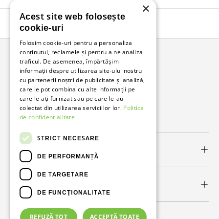
×
Acest site web folosește
Înapoi în sus
cookie-uri
Folosim cookie-uri pentru a personaliza
conținutul, reclamele și pentru a ne analiza
traficul. De asemenea, împărtășim
Bunzl Romania
informații despre utilizarea site-ului nostru
cu partenerii noștri de publicitate și analiză,
Soluții complete pentru afacerea ta.
care le pot combina cu alte informații pe
care le-ați furnizat sau pe care le-au
colectat din utilizarea serviciilor lor.
Politica
Facebook
LinkedIn
de confidențialitate
STRICT NECESARE
Link-uri utile
DE PERFORMANȚĂ
DE TARGETARE
Newsletter
DE FUNCŢIONALITATE
REFUZĂ TOT
ACCEPTĂ TOATE