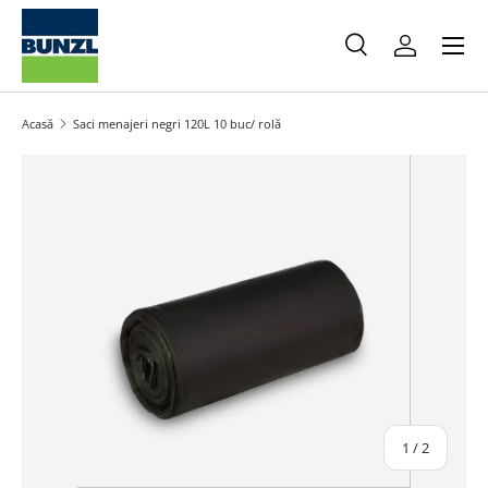
Meniu
Salt la conținut
Caută
Autentifica
Caută
Caută
Acasă
Saci menajeri negri 120L 10 buc/ rolă
Salt la informațiile produsului
din
1
/
2