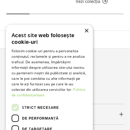
Vezi colecția
×
Acest site web folosește
Înapoi în sus
cookie-uri
Folosim cookie-uri pentru a personaliza
conținutul, reclamele și pentru a ne analiza
traficul. De asemenea, împărtășim
Bunzl Romania
informații despre utilizarea site-ului nostru
cu partenerii noștri de publicitate și analiză,
Soluții complete pentru afacerea ta.
care le pot combina cu alte informații pe
care le-ați furnizat sau pe care le-au
colectat din utilizarea serviciilor lor.
Politica
Facebook
LinkedIn
de confidențialitate
STRICT NECESARE
Link-uri utile
DE PERFORMANȚĂ
DE TARGETARE