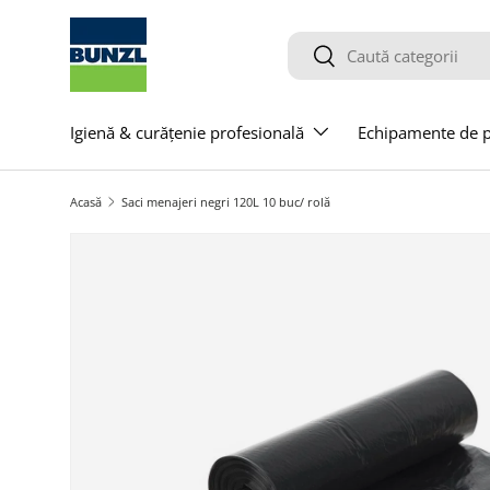
Salt la conținut
Caută
Caută
Igienă & curățenie profesională
Echipamente de pr
Acasă
Saci menajeri negri 120L 10 buc/ rolă
Salt la informațiile produsului