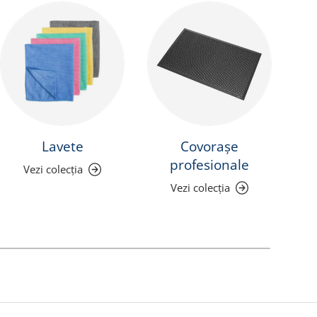
Lavete
Covorașe
P
profesionale
Vezi colecția
Vezi colecția