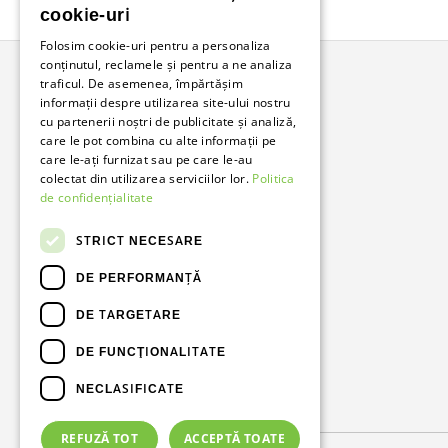
cookie-uri
Folosim cookie-uri pentru a personaliza
conținutul, reclamele și pentru a ne analiza
traficul. De asemenea, împărtășim
informații despre utilizarea site-ului nostru
Bunzl Romania
cu partenerii noștri de publicitate și analiză,
care le pot combina cu alte informații pe
Soluții complete pentru afacerea ta.
care le-ați furnizat sau pe care le-au
colectat din utilizarea serviciilor lor.
Politica
de confidențialitate
Facebook
LinkedIn
STRICT NECESARE
DE PERFORMANȚĂ
DE TARGETARE
DE FUNCŢIONALITATE
NECLASIFICATE
Metode de plată acceptate
REFUZĂ TOT
ACCEPTĂ TOATE