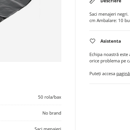
Descriere
Saci menajeri negri.
cm Ambalare: 10 buc
Asistenta
Echipa noastră este 
orice problema pe c
Puteți accesa
pagină
50 rola/bax
No brand
Saci menajeri