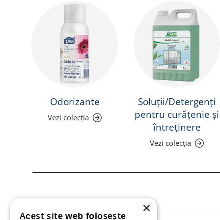
Odorizante
Soluții/Detergenți
pentru curățenie și
Vezi colecția
întreținere
Vezi colecția
×
Acest site web folosește