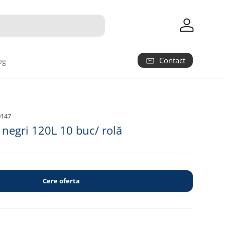
Autentifica
Contact
og
0147
 negri 120L 10 buc/ rolă
Cere oferta