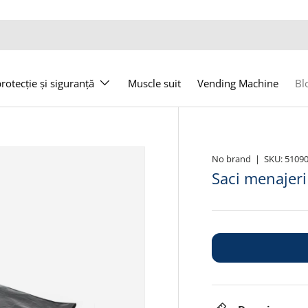
otecție și siguranță
Muscle suit
Vending Machine
Bl
No brand
|
SKU:
5109
Saci menajeri