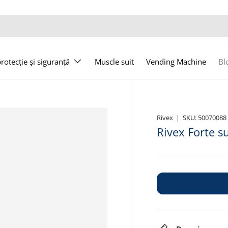
otecție și siguranță
Muscle suit
Vending Machine
Bl
Rivex
|
SKU:
50070088
Rivex Forte s