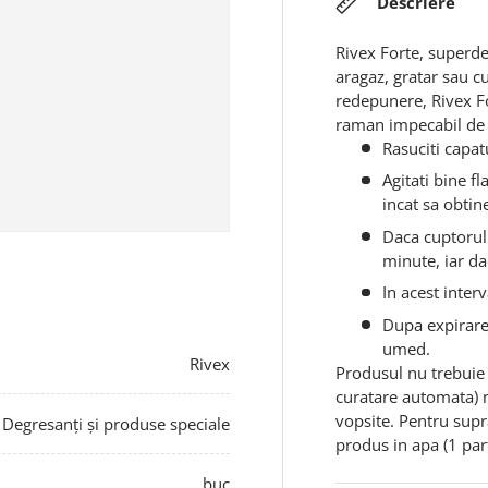
Descriere
Rivex Forte, superde
aragaz, gratar sau cu
redepunere, Rivex Fo
raman impecabil de c
Rasuciti capat
Agitati bine fl
incat sa obti
Daca cuptorul 
minute, iar da
In acest inter
Dupa expirare
umed.
Rivex
Produsul nu trebuie 
curatare automata) n
vopsite. Pentru supr
Degresanți și produse speciale
produs in apa (1 par
buc