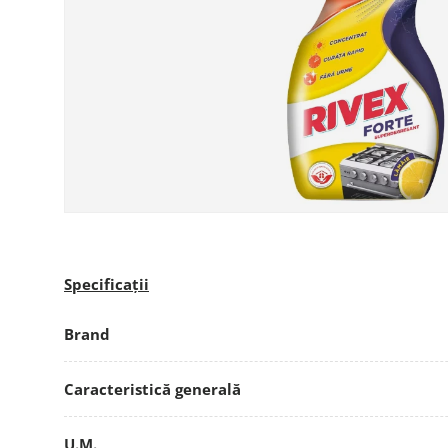
Specificații
Brand
Caracteristică generală
U.M.