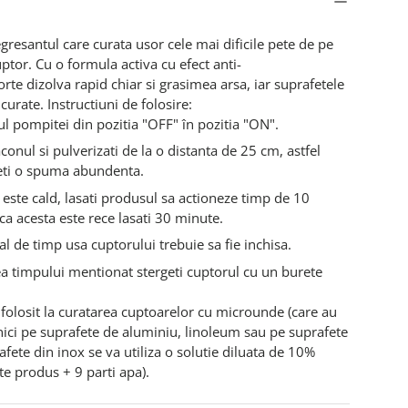
gresantul care curata usor cele mai dificile pete de pe
ptor. Cu o formula activa cu efect anti-
rte dizolva rapid chiar si grasimea arsa, iar suprafetele
urate. Instructiuni de folosire:
ul pompitei din pozitia "OFF" în pozitia "ON".
aconul si pulverizati de la o distanta de 25 cm, astfel
neti o spuma abundenta.
este cald, lasati produsul sa actioneze timp de 10
ca acesta este rece lasati 30 minute.
val de timp usa cuptorului trebuie sa fie inchisa.
a timpului mentionat stergeti cuptorul cu un burete
folosit la curatarea cuptoarelor cu microunde (care au
ici pe suprafete de aluminiu, linoleum sau pe suprafete
afete din inox se va utiliza o solutie diluata de 10%
te produs + 9 parti apa).