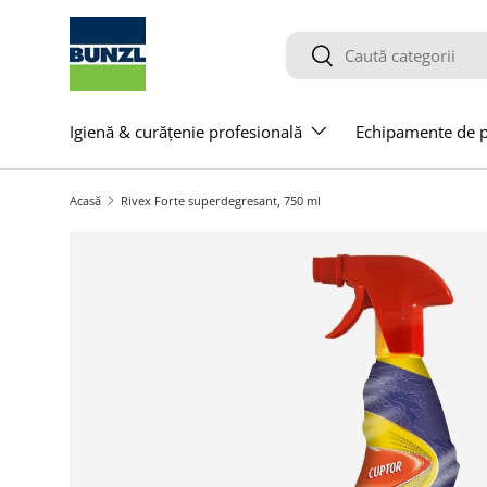
Salt la conținut
Caută
Caută
Igienă & curățenie profesională
Echipamente de pr
Acasă
Rivex Forte superdegresant, 750 ml
Salt la informațiile produsului