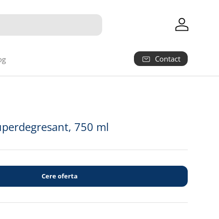
Autentifica
Contact
og
uperdegresant, 750 ml
Cere oferta