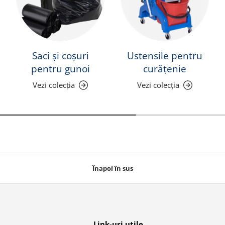
Saci și coșuri
Ustensile pentru
pentru gunoi
curățenie
Vezi colecția
Vezi colecția
Înapoi în sus
Link-uri utile