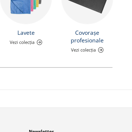
Lavete
Covorașe
P
profesionale
Vezi colecția
Vezi colecția
Newsletter