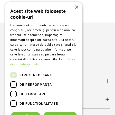
×
Acest site web folosește
Înapoi în sus
cookie-uri
Folosim cookie-uri pentru a personaliza
conținutul, reclamele și pentru a ne analiza
traficul. De asemenea, împărtășim
Bunzl Romania
informații despre utilizarea site-ului nostru
cu partenerii noștri de publicitate și analiză,
Soluții complete pentru afacerea ta.
care le pot combina cu alte informații pe
care le-ați furnizat sau pe care le-au
colectat din utilizarea serviciilor lor.
Politica
Facebook
LinkedIn
de confidențialitate
STRICT NECESARE
Link-uri utile
DE PERFORMANȚĂ
DE TARGETARE
Newsletter
DE FUNCŢIONALITATE