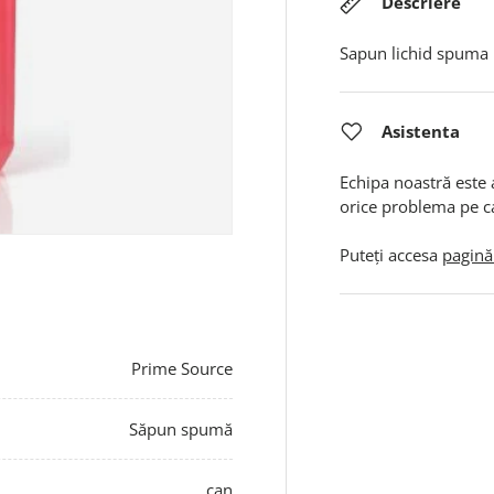
Descriere
Sapun lichid spuma
Asistenta
Echipa noastră este 
orice problema pe c
Puteți accesa
pagină
Prime Source
Săpun spumă
can