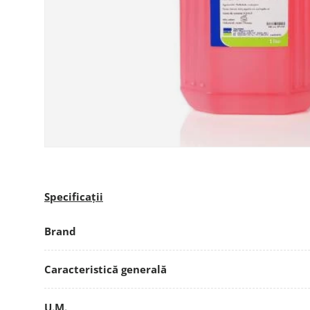
Specificații
Brand
Caracteristică generală
U.M.