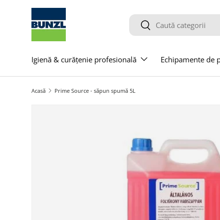
Salt la conținut
Caută
Caută
Igienă & curățenie profesională
Echipamente de pr
Acasă
Prime Source - săpun spumă 5L
Salt la informațiile produsului