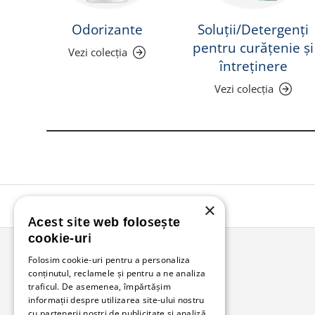
Odorizante
Soluții/Detergenți
pentru curățenie și
Vezi colecția
întreținere
Vezi colecția
×
Acest site web folosește
cookie-uri
Folosim cookie-uri pentru a personaliza
conținutul, reclamele și pentru a ne analiza
Bunzl Romania
traficul. De asemenea, împărtășim
informații despre utilizarea site-ului nostru
Soluții complete pentru afacerea ta.
cu partenerii noștri de publicitate și analiză,