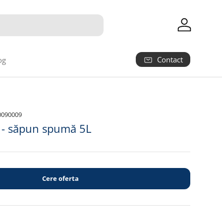
Autentifica
Contact
og
0090009
 - săpun spumă 5L
Cere oferta