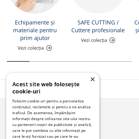
Echipamente și
SAFE CUTTING /
C
materiale pentru
Cuttere profesionale
ș
prim ajutor
Vezi colecția
Vezi colecția
×
Acest site web folosește
Înapoi în sus
cookie-uri
Folosim cookie-uri pentru a personaliza
conținutul, reclamele și pentru a ne analiza
traficul. De asemenea, împărtășim
Bunzl Romania
informații despre utilizarea site-ului nostru
cu partenerii noștri de publicitate și analiză,
Soluții complete pentru afacerea ta.
care le pot combina cu alte informații pe
care le-ați furnizat sau pe care le-au