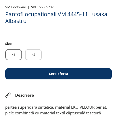
VM Footwear
|
SKU:
55005732
Pantofi ocupaționali VM 4445-11 Lusaka
Albastru
Size
41
42
Cere oferta
Descriere
partea superioară sintetică, material EKO VELOUR periat,
piele combinată cu material textil căptușeală țesătură