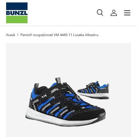
Meniu
Salt la conținut
Caută
Autentifica
Caută
Caută
Acasă
Pantofi ocupaționali VM 4445-11 Lusaka Albastru
Salt la informațiile produsului