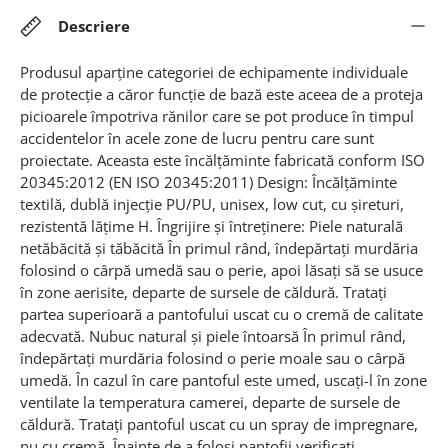
Descriere
Produsul aparține categoriei de echipamente individuale
de protecție a căror funcție de bază este aceea de a proteja
picioarele împotriva rănilor care se pot produce în timpul
accidentelor în acele zone de lucru pentru care sunt
proiectate. Aceasta este încălțăminte fabricată conform ISO
20345:2012 (EN ISO 20345:2011) Design: Încălțăminte
textilă, dublă injecție PU/PU, unisex, low cut, cu șireturi,
rezistentă lățime H. Îngrijire și întreținere: Piele naturală
netăbăcită și tăbăcită În primul rând, îndepărtați murdăria
folosind o cârpă umedă sau o perie, apoi lăsați să se usuce
în zone aerisite, departe de sursele de căldură. Tratați
partea superioară a pantofului uscat cu o cremă de calitate
adecvată. Nubuc natural și piele întoarsă În primul rând,
îndepărtați murdăria folosind o perie moale sau o cârpă
umedă. În cazul în care pantoful este umed, uscați-l în zone
ventilate la temperatura camerei, departe de sursele de
căldură. Tratați pantoful uscat cu un spray de impregnare,
nu cu cremă. Înainte de a folosi pantofii verificați