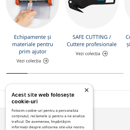
Echipamente și
SAFE CUTTING /
C
materiale pentru
Cuttere profesionale
ș
prim ajutor
Vezi colecția
Vezi colecția
×
Acest site web folosește
Înapoi în sus
cookie-uri
Folosim cookie-uri pentru a personaliza
conținutul, reclamele și pentru a ne analiza
traficul. De asemenea, împărtășim
Bunzl Romania
informații despre utilizarea site-ului nostru