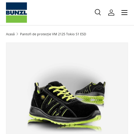
Meniu
Salt la conținut
Caută
Autentifica
Caută
Caută
Acasă
Pantofi de protecție VM 2125 Tokio S1 ESD
Salt la informațiile produsului