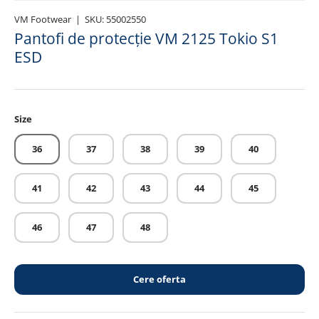
VM Footwear
|
SKU:
55002550
Pantofi de protecție VM 2125 Tokio S1
ESD
Size
36
37
38
39
40
41
42
43
44
45
46
47
48
Cere oferta