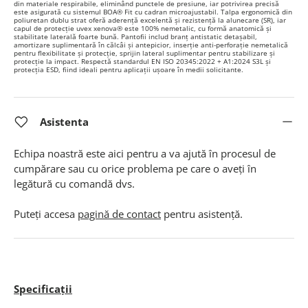
din materiale respirabile, eliminând punctele de presiune, iar potrivirea precisă
este asigurată cu sistemul BOA® Fit cu cadran microajustabil. Talpa ergonomică din
poliuretan dublu strat oferă aderență excelentă și rezistență la alunecare (SR), iar
capul de protecție uvex xenova® este 100% nemetalic, cu formă anatomică și
stabilitate laterală foarte bună. Pantofii includ branț antistatic detașabil,
amortizare suplimentară în călcâi și antepicior, inserție anti-perforație nemetalică
pentru flexibilitate și protecție, sprijin lateral suplimentar pentru stabilizare și
protecție la impact. Respectă standardul EN ISO 20345:2022 + A1:2024 S3L și
protecția ESD, fiind ideali pentru aplicații ușoare în medii solicitante
.
Asistenta
Echipa noastră este aici pentru a va ajută în procesul de
cumpărare sau cu orice problema pe care o aveți în
legătură cu comandă dvs.
Puteți accesa
pagină de contact
pentru asistență.
Specificații