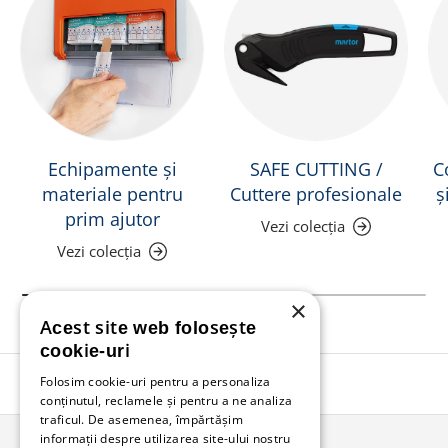
Echipamente și
SAFE CUTTING /
C
materiale pentru
Cuttere profesionale
ș
prim ajutor
Vezi colecția
Vezi colecția
×
Acest site web folosește
cookie-uri
Folosim cookie-uri pentru a personaliza
Înapoi în sus
conținutul, reclamele și pentru a ne analiza
traficul. De asemenea, împărtășim
informații despre utilizarea site-ului nostru