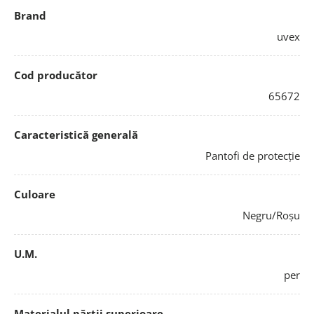
Brand
uvex
Cod producător
65672
Caracteristică generală
Pantofi de protecție
Culoare
Negru/Roșu
U.M.
per
Materialul părții superioare