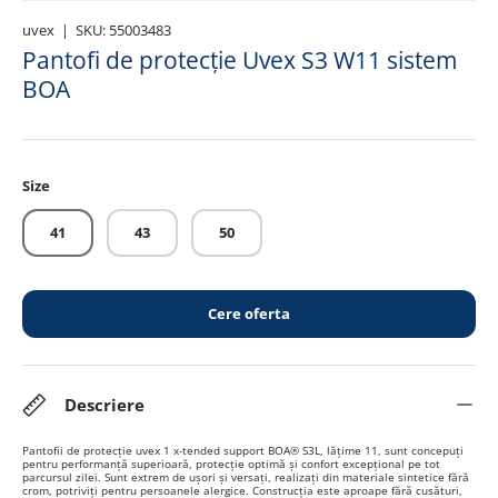
uvex
|
SKU:
55003483
Pantofi de protecție Uvex S3 W11 sistem
BOA
Size
41
43
50
Cere oferta
Descriere
Pantofii de protecție uvex 1 x-tended support BOA® S3L, lățime 11, sunt concepuți
pentru performanță superioară, protecție optimă și confort excepțional pe tot
parcursul zilei. Sunt extrem de ușori și versați, realizați din materiale sintetice fără
crom, potriviți pentru persoanele alergice. Construcția este aproape fără cusături,