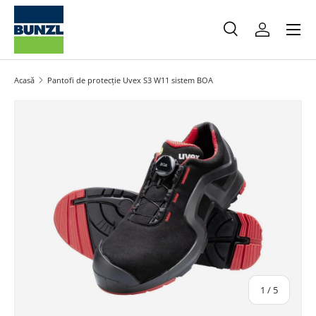
Meniu
Salt la conținut
Caută
Autentifica
Caută
Caută
Acasă
Pantofi de protecție Uvex S3 W11 sistem BOA
Salt la informațiile produsului
din
1
/
5