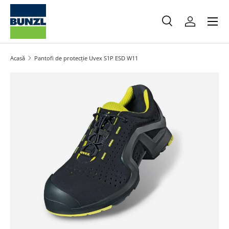
Meniu
Salt la conținut
Caută
Autentifica
Caută
Caută
Acasă
Pantofi de protecție Uvex S1P ESD W11
Salt la informațiile produsului