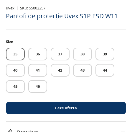
uvex
|
SKU:
55002257
Pantofi de protecție Uvex S1P ESD W11
Size
35
36
37
38
39
40
41
42
43
44
45
46
Cere oferta
Descriere