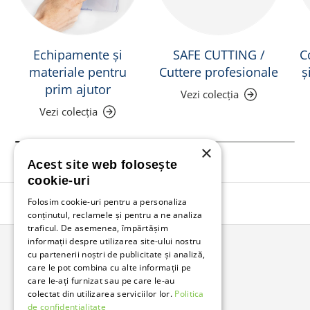
Echipamente și
SAFE CUTTING /
C
materiale pentru
Cuttere profesionale
ș
prim ajutor
Vezi colecția
Vezi colecția
×
Acest site web folosește
cookie-uri
Folosim cookie-uri pentru a personaliza
Înapoi în sus
conținutul, reclamele și pentru a ne analiza
traficul. De asemenea, împărtășim
informații despre utilizarea site-ului nostru
cu partenerii noștri de publicitate și analiză,
Bunzl Romania
care le pot combina cu alte informații pe
care le-ați furnizat sau pe care le-au
Soluții complete pentru afacerea ta.
colectat din utilizarea serviciilor lor.
Politica
de confidențialitate