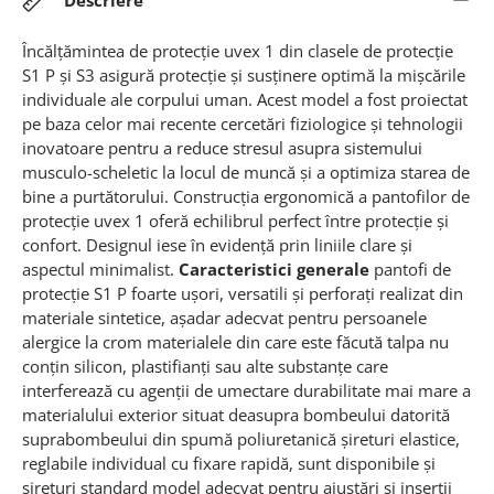
Încălţămintea de protecţie uvex 1 din clasele de protecţie
S1 P şi S3 asigură protecţie şi susţinere optimă la mişcările
individuale ale corpului uman. Acest model a fost proiectat
pe baza celor mai recente cercetări fiziologice şi tehnologii
inovatoare pentru a reduce stresul asupra sistemului
musculo-scheletic la locul de muncă şi a optimiza starea de
bine a purtătorului. Construcţia ergonomică a pantofilor de
protecţie uvex 1 oferă echilibrul perfect între protecţie şi
confort. Designul iese în evidenţă prin liniile clare şi
aspectul minimalist.
Caracteristici generale
pantofi de
protecţie S1 P foarte uşori, versatili şi perforaţi realizat din
materiale sintetice, aşadar adecvat pentru persoanele
alergice la crom materialele din care este făcută talpa nu
conţin silicon, plastifianţi sau alte substanţe care
interferează cu agenţii de umectare durabilitate mai mare a
materialului exterior situat deasupra bombeului datorită
suprabombeului din spumă poliuretanică şireturi elastice,
reglabile individual cu fixare rapidă, sunt disponibile şi
şireturi standard model adecvat pentru ajustări şi inserţii