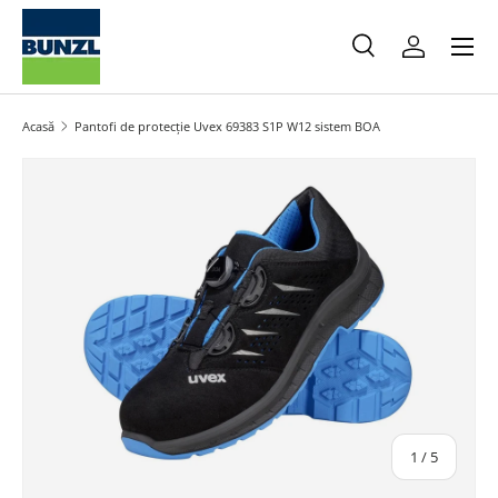
Meniu
Salt la conținut
Caută
Autentifica
Caută
Caută
Acasă
Pantofi de protecție Uvex 69383 S1P W12 sistem BOA
Salt la informațiile produsului
din
1
/
5