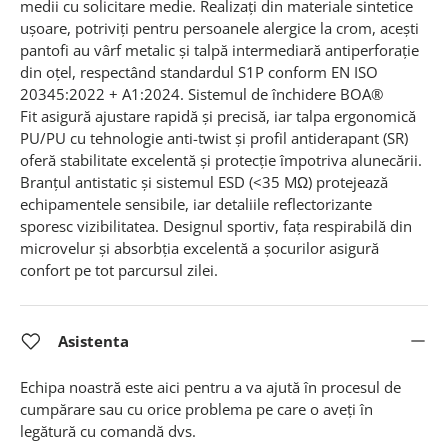
medii cu solicitare medie. Realizați din materiale sintetice
ușoare, potriviți pentru persoanele alergice la crom, acești
pantofi au vârf metalic și talpă intermediară antiperforație
din oțel, respectând standardul S1P conform EN ISO
20345:2022 + A1:2024. Sistemul de închidere BOA®
Fit asigură ajustare rapidă și precisă, iar talpa ergonomică
PU/PU cu tehnologie anti-twist și profil antiderapant (SR)
oferă stabilitate excelentă și protecție împotriva alunecării.
Branțul antistatic și sistemul ESD (<35 MΩ) protejează
echipamentele sensibile, iar detaliile reflectorizante
sporesc vizibilitatea. Designul sportiv, fața respirabilă din
microvelur și absorbția excelentă a șocurilor asigură
confort pe tot parcursul zilei
.
Asistenta
Echipa noastră este aici pentru a va ajută în procesul de
cumpărare sau cu orice problema pe care o aveți în
legătură cu comandă dvs.