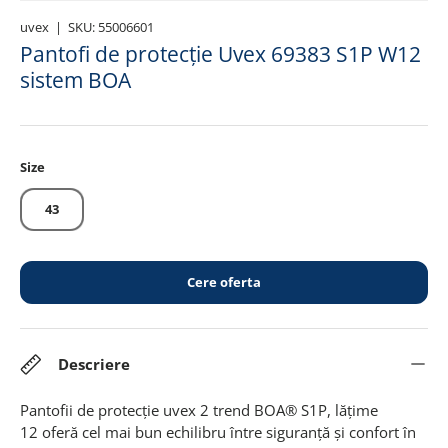
uvex
|
SKU:
55006601
Pantofi de protecție Uvex 69383 S1P W12
sistem BOA
Size
43
Cere oferta
Descriere
Pantofii de protecție uvex 2 trend BOA® S1P, lățime
12 oferă cel mai bun echilibru între siguranță și confort în