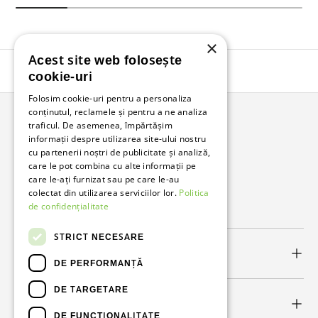
×
Acest site web folosește
Înapoi în sus
cookie-uri
Folosim cookie-uri pentru a personaliza
conținutul, reclamele și pentru a ne analiza
traficul. De asemenea, împărtășim
Bunzl Romania
informații despre utilizarea site-ului nostru
cu partenerii noștri de publicitate și analiză,
Soluții complete pentru afacerea ta.
care le pot combina cu alte informații pe
care le-ați furnizat sau pe care le-au
colectat din utilizarea serviciilor lor.
Politica
Facebook
LinkedIn
de confidențialitate
STRICT NECESARE
Link-uri utile
DE PERFORMANȚĂ
DE TARGETARE
Newsletter
DE FUNCŢIONALITATE