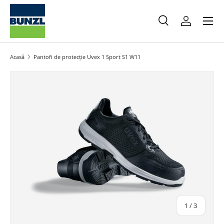
Meniu
Salt la conținut
Caută
Autentifica
Caută
Caută
Acasă
Pantofi de protecție Uvex 1 Sport S1 W11
Salt la informațiile produsului
din
1
/
3