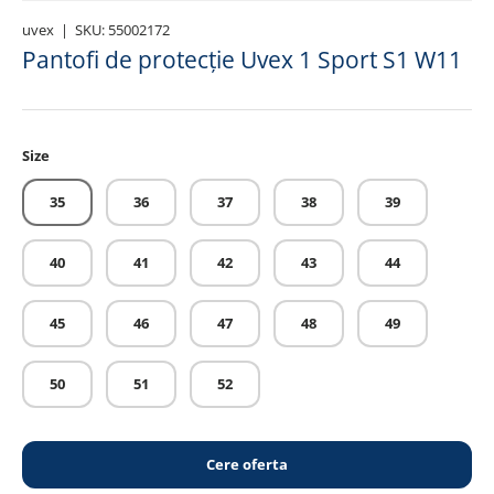
uvex
|
SKU:
55002172
Pantofi de protecție Uvex 1 Sport S1 W11
Size
35
36
37
38
39
40
41
42
43
44
45
46
47
48
49
50
51
52
Cere oferta