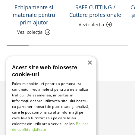
Echipamente și
SAFE CUTTING /
C
materiale pentru
Cuttere profesionale
ș
prim ajutor
Vezi colecția
Vezi colecția
×
Acest site web folosește
Înapoi în sus
cookie-uri
Folosim cookie-uri pentru a personaliza
conținutul, reclamele și pentru a ne analiza
traficul. De asemenea, împărtășim
Bunzl Romania
informații despre utilizarea site-ului nostru
cu partenerii noștri de publicitate și analiză,
Soluții complete pentru afacerea ta.
care le pot combina cu alte informații pe
care le-ați furnizat sau pe care le-au
colectat din utilizarea serviciilor lor.
Politica
Facebook
LinkedIn
de confidențialitate