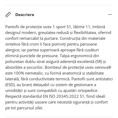
Descriere
Pantofii de protecție uvex 1 sport S1, lățime 11, îmbină
designul modern, greutatea redusă și flexibilitatea, oferind
confort remarcabil la purtare. Construcția din materiale
sintetice fără crom îi face potriviți pentru persoane
alergice, iar partea superioară aproape fără cusături
elimină punctele de presiune. Talpa ergonomică din
poliuretan dublu strat asigură aderență excelentă (SR) și
absorbție a șocurilor. Bombeul de protecție uvex xenova®
este 100% nemetalic, cu formă anatomică și stabilitate
laterală, fără conductivitate termică. Pantofii sunt antistatici
(ESD), au branț detașabil cu sistem de gestionare a
umidității și sunt compatibili cu ajustări ortopedice.
Respectă standardul EN ISO 20345:2022 S1, fiind ideali
pentru activități ușoare care necesită siguranță și confort
pe tot parcursul zilei
.