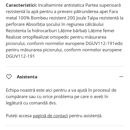
Caracteristici:
Incaltaminte antistatica Partea superioară
rezistentă la apă pentru a preveni pătrunderea apei Fara
metal 100% Bombeu rezistent 200 Joule Talpa rezistentă la
perforare Absorbția șocului în regiunea călcâiului
Rezistenta la hidrocarburi Lățime bărbați Lățime femei
Realizat ortopRealizat ortopedic pentru măsurarea
piciorului, conform normelor europene DGUV112-191edic
pentru măsurarea piciorului, conform normelor europene
DGUV112-191
Asistenta
Echipa noastră este aici pentru a va ajută în procesul de
cumpărare sau cu orice problema pe care o aveți în
legătură cu comandă dvs.
Puteți accesa
pagină de contact
pentru asistență.