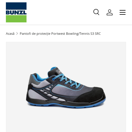
Meniu
Salt la conținut
Caută
Autentifica
Caută
Caută
Acasă
Pantofi de protecție Portwest Bowling/Tennis S3 SRC
Salt la informațiile produsului