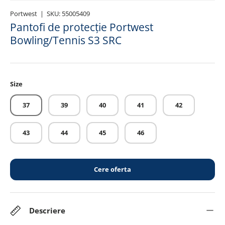
Portwest
|
SKU:
55005409
Pantofi de protecție Portwest
Bowling/Tennis S3 SRC
Size
37
39
40
41
42
43
44
45
46
Cere oferta
Descriere