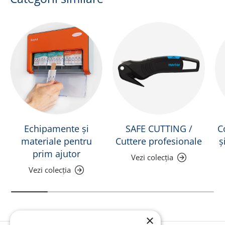
Echipamente și
SAFE CUTTING /
C
materiale pentru
Cuttere profesionale
ș
prim ajutor
Vezi colecția
Vezi colecția
×