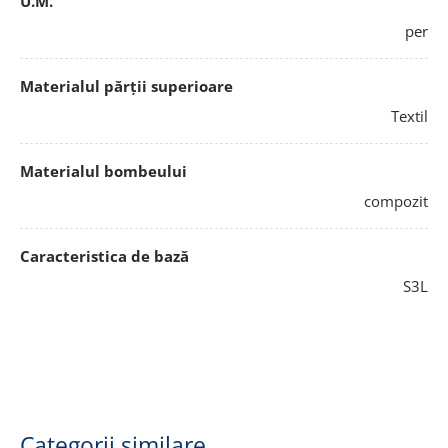
U.M.
per
Materialul părții superioare
Textil
Materialul bombeului
compozit
Caracteristica de bază
S3L
Categorii similare