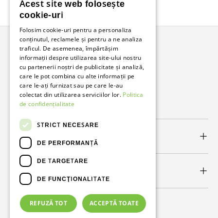
Acest site web folosește
Înapoi în sus
cookie-uri
Folosim cookie-uri pentru a personaliza
conținutul, reclamele și pentru a ne analiza
traficul. De asemenea, împărtășim
Bunzl Romania
informații despre utilizarea site-ului nostru
cu partenerii noștri de publicitate și analiză,
Soluții complete pentru afacerea ta.
care le pot combina cu alte informații pe
care le-ați furnizat sau pe care le-au
colectat din utilizarea serviciilor lor.
Politica
Facebook
LinkedIn
de confidențialitate
STRICT NECESARE
Link-uri utile
DE PERFORMANȚĂ
DE TARGETARE
Newsletter
DE FUNCŢIONALITATE
REFUZĂ TOT
ACCEPTĂ TOATE
Metode de plată acceptate