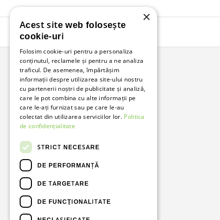
×
Acest site web folosește
cookie-uri
Folosim cookie-uri pentru a personaliza
conținutul, reclamele și pentru a ne analiza
traficul. De asemenea, împărtășim
informații despre utilizarea site-ului nostru
Bunzl Romania
cu partenerii noștri de publicitate și analiză,
care le pot combina cu alte informații pe
Soluții complete pentru afacerea ta.
care le-ați furnizat sau pe care le-au
colectat din utilizarea serviciilor lor.
Politica
de confidențialitate
Facebook
LinkedIn
STRICT NECESARE
DE PERFORMANȚĂ
DE TARGETARE
DE FUNCŢIONALITATE
NECLASIFICATE