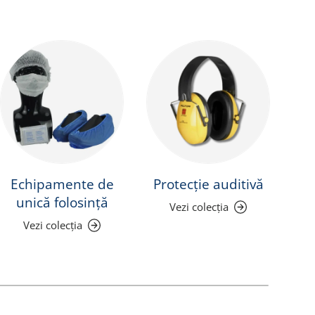
Echipamente de
Protecție auditivă
Pr
unică folosință
Vezi colecția
Vezi colecția