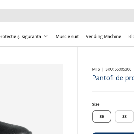
otecție și siguranță
Muscle suit
Vending Machine
Bl
MTS
|
SKU:
55005306
Pantofi de p
Size
36
38