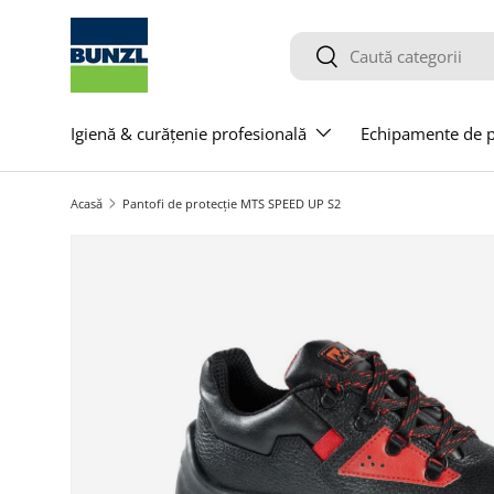
Salt la conținut
Caută
Caută
Igienă & curățenie profesională
Echipamente de pr
Acasă
Pantofi de protecție MTS SPEED UP S2
Salt la informațiile produsului