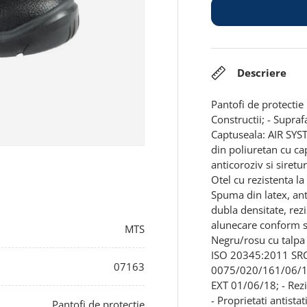
Descriere
Pantofi de protectie 
Constructii; - Supraf
Captuseala: AIR SYS
din poliuretan cu ca
anticoroziv si siret
Otel cu rezistenta la 
Spuma din latex, anti
dubla densitate, rezis
alunecare conform st
MTS
Negru/rosu cu talpa 
ISO 20345:2011 SRC; 
07163
0075/020/161/06/1
EXT 01/06/18; - Rezis
- Proprietati antistat
Pantofi de protecție