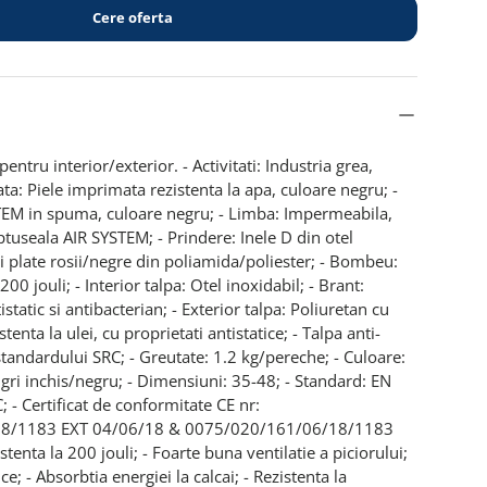
Cere oferta
pentru interior/exterior. - Activitati: Industria grea,
ata: Piele imprimata rezistenta la apa, culoare negru; -
TEM in spuma, culoare negru; - Limba: Impermeabila,
ptuseala AIR SYSTEM; - Prindere: Inele D din otel
uri plate rosii/negre din poliamida/poliester; - Bombeu:
200 jouli; - Interior talpa: Otel inoxidabil; - Brant:
static si antibacterian; - Exterior talpa: Poliuretan cu
tenta la ulei, cu proprietati antistatice; - Talpa anti-
andardului SRC; - Greutate: 1.2 kg/pereche; - Culoare:
gri inchis/negru; - Dimensiuni: 35-48; - Standard: EN
- Certificat de conformitate CE nr:
8/1183 EXT 04/06/18 & 0075/020/161/06/18/1183
tenta la 200 jouli; - Foarte buna ventilatie a piciorului;
ice; - Absorbtia energiei la calcai; - Rezistenta la