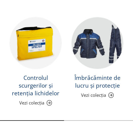
Controlul
Îmbrăcăminte de
scurgerilor și
lucru și protecție
retenția lichidelor
Vezi colecția
Vezi colecția