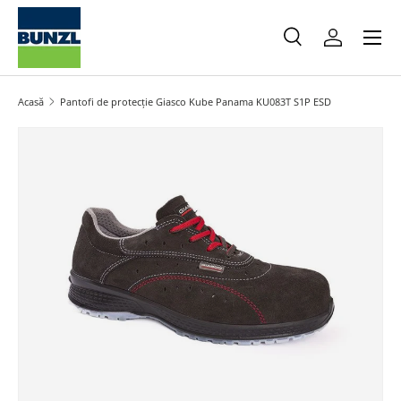
Meniu
Salt la conținut
Caută
Autentifica
Caută
Caută
Acasă
Pantofi de protecție Giasco Kube Panama KU083T S1P ESD
Salt la informațiile produsului