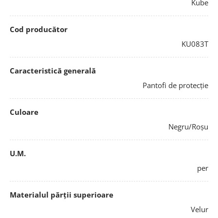
Kube
Cod producător
KU083T
Caracteristică generală
Pantofi de protecție
Culoare
Negru/Roşu
U.M.
per
Materialul părții superioare
Velur