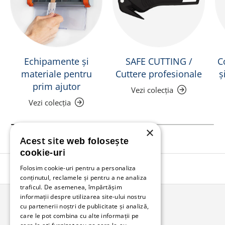
Echipamente și
SAFE CUTTING /
C
materiale pentru
Cuttere profesionale
ș
prim ajutor
Vezi colecția
Vezi colecția
×
Acest site web folosește
cookie-uri
Folosim cookie-uri pentru a personaliza
Înapoi în sus
conținutul, reclamele și pentru a ne analiza
traficul. De asemenea, împărtășim
informații despre utilizarea site-ului nostru
cu partenerii noștri de publicitate și analiză,
Bunzl Romania
care le pot combina cu alte informații pe