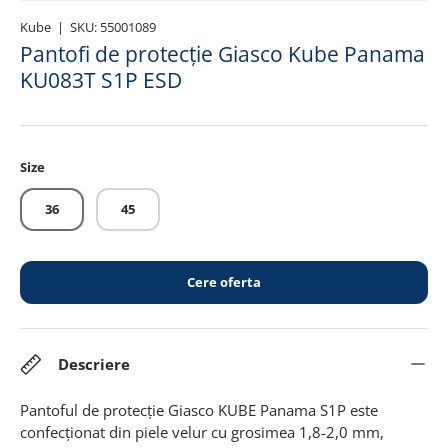
Kube
|
SKU:
55001089
Pantofi de protecție Giasco Kube Panama
KU083T S1P ESD
Size
36
45
Cere oferta
Descriere
Pantoful de protecție Giasco KUBE Panama S1P este
confecționat din piele velur cu grosimea 1,8-2,0 mm,