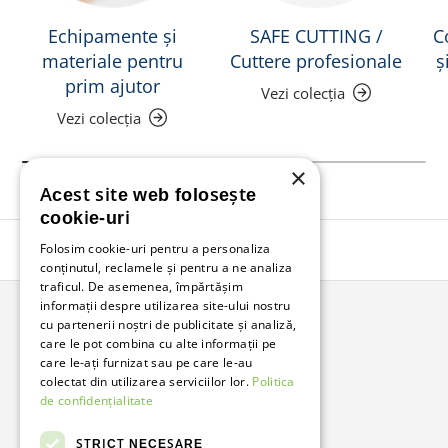
Echipamente și
SAFE CUTTING /
C
materiale pentru
Cuttere profesionale
ș
prim ajutor
Vezi colecția
Vezi colecția
×
Acest site web folosește
cookie-uri
Folosim cookie-uri pentru a personaliza
Înapoi în sus
conținutul, reclamele și pentru a ne analiza
traficul. De asemenea, împărtășim
informații despre utilizarea site-ului nostru
cu partenerii noștri de publicitate și analiză,
Bunzl Romania
care le pot combina cu alte informații pe
care le-ați furnizat sau pe care le-au
Soluții complete pentru afacerea ta.
colectat din utilizarea serviciilor lor.
Politica
de confidențialitate
Facebook
LinkedIn
STRICT NECESARE