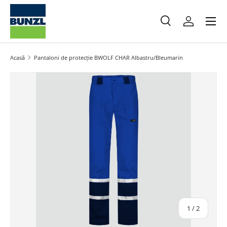
Meniu
Salt la conținut
Caută
Autentifica
Caută
Caută
Acasă
Pantaloni de protecție BWOLF CHAR Albastru/Bleumarin
Salt la informațiile produsului
din
1
/
2