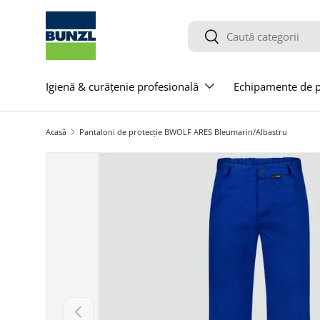
Salt la conținut
Caută
Caută
Igienă & curățenie profesională
Echipamente de pr
Acasă
Pantaloni de protecție BWOLF ARES Bleumarin/Albastru
Salt la informațiile produsului
Anterior