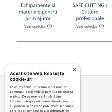
Echipamente și
SAFE CUTTING /
materiale pentru
Cuttere
prim ajutor
profesionale
Vezi colecția
Vezi colecția
×
Acest site web folosește
cookie-uri
Folosim cookie-uri pentru a personaliza
conținutul, reclamele și pentru a ne analiza
Bunzl Romania
traficul. De asemenea, împărtășim
informații despre utilizarea site-ului nostru
Soluții complete pentru afacerea ta.
cu partenerii noștri de publicitate și analiză,
care le pot combina cu alte informații pe