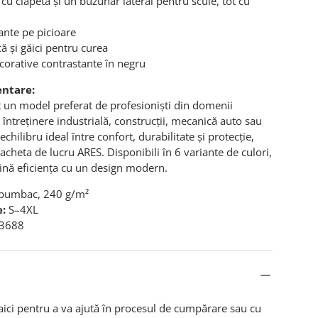
cu clapetă și un buzunar lateral pentru scule, tot cu
ante pe picioare
ică și găici pentru curea
ecorative contrastante în negru
entare:
t un model preferat de profesioniști din domenii
 întreținere industrială, construcții, mecanică auto sau
echilibru ideal între confort, durabilitate și protecție,
jacheta de lucru ARES. Disponibili în 6 variante de culori,
ină eficiența cu un design modern.
bumbac, 240 g/m²
e:
S–4XL
13688
aici pentru a va ajută în procesul de cumpărare sau cu