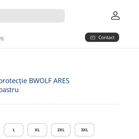
Autentifica
Contact
og
 protecție BWOLF ARES
bastru
L
XL
2XL
3XL