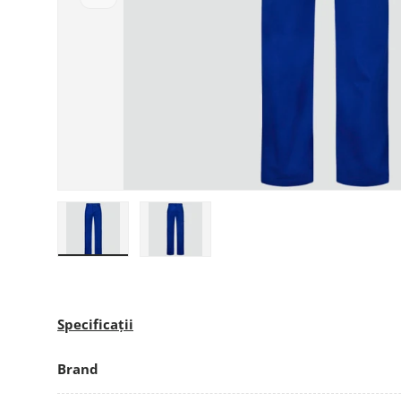
Încarcă imaginea 1 în galerie
Încarcă imaginea 2 în galerie
Specificații
Brand