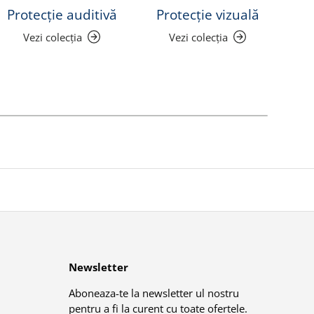
Protecție auditivă
Protecție vizuală
Lu
Vezi colecția
Vezi colecția
Newsletter
Aboneaza-te la newsletter ul nostru
pentru a fi la curent cu toate ofertele.