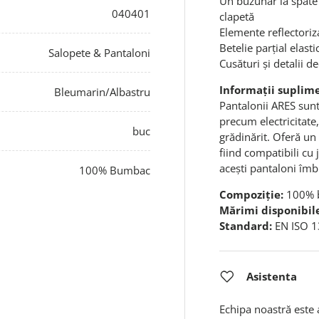
Un buzunar la spate 
040401
clapetă
Elemente reflectoriz
Betelie parțial elast
Salopete & Pantaloni
Cusături și detalii d
Informații suplim
Bleumarin/Albastru
Pantalonii ARES sun
precum electricitate,
buc
grădinărit. Oferă un 
fiind compatibili cu 
acești pantaloni îmb
100% Bumbac
Compoziție:
100% 
Mărimi disponibil
Standard:
EN ISO 
Asistenta
Echipa noastră este 