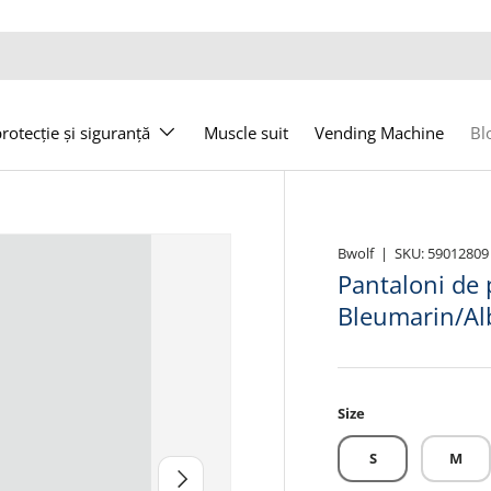
otecție și siguranță
Muscle suit
Vending Machine
Bl
Bwolf
|
SKU:
59012809
Pantaloni de
Bleumarin/Al
Size
S
M
Următor