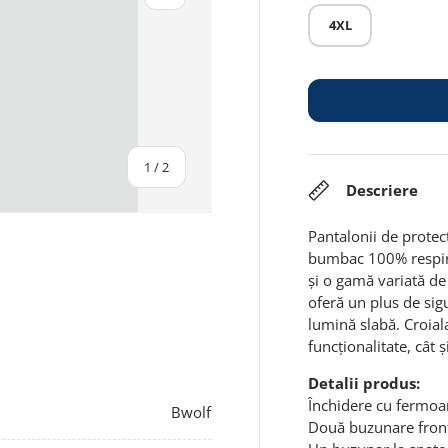
4XL
din
1
/
2
Descriere
Pantalonii de prote
bumbac 100% respirab
și o gamă variată de 
oferă un plus de sigu
lumină slabă. Croial
funcționalitate, cât 
Detalii produs:
Închidere cu fermoar
Bwolf
Două buzunare front