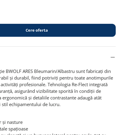
Cere oferta
cție BWOLF ARES Bleumarin/Albastru sunt fabricați din
il și durabil, fiind potriviți pentru toate anotimpurile
activități profesionale. Tehnologia Re-Flect integrată
ranță, asigurând vizibilitate sporită în condiții de
a ergonomică și detaliile contrastante adaugă atât
și stil echipamentului de lucru.
 și nasture
ale spațioase