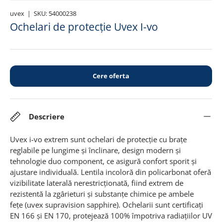
uvex
|
SKU:
54000238
Ochelari de protecție Uvex I-vo
Cere oferta
Descriere
Uvex i-vo extrem sunt ochelari de protecție cu brațe
reglabile pe lungime și înclinare, design modern și
tehnologie duo component, ce asigură confort sporit și
ajustare individuală. Lentila incoloră din policarbonat oferă
vizibilitate laterală nerestricționată, fiind extrem de
rezistentă la zgârieturi și substanțe chimice pe ambele
fețe (uvex supravision sapphire). Ochelarii sunt certificați
EN 166 și EN 170, protejează 100% împotriva radiațiilor UV