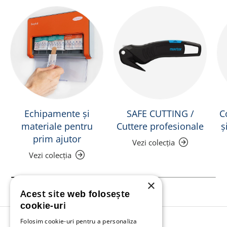
Echipamente și
SAFE CUTTING /
C
materiale pentru
Cuttere profesionale
ș
prim ajutor
Vezi colecția
Vezi colecția
×
Acest site web folosește
cookie-uri
Folosim cookie-uri pentru a personaliza
Înapoi în sus