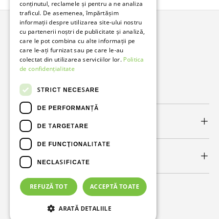
conținutul, reclamele și pentru a ne analiza
traficul. De asemenea, împărtășim
informații despre utilizarea site-ului nostru
cu partenerii noștri de publicitate și analiză,
Bunzl Romania
care le pot combina cu alte informații pe
care le-ați furnizat sau pe care le-au
Soluții complete pentru afacerea ta.
colectat din utilizarea serviciilor lor.
Politica
de confidențialitate
Facebook
LinkedIn
STRICT NECESARE
DE PERFORMANȚĂ
Link-uri utile
DE TARGETARE
DE FUNCŢIONALITATE
Newsletter
NECLASIFICATE
REFUZĂ TOT
ACCEPTĂ TOATE
Metode de plată acceptate
ARATĂ DETALIILE
© 2026
Bunzl Romania
.