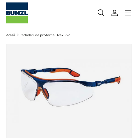
Meniu
Salt la conținut
Caută
Autentifica
Caută
Caută
Acasă
Ochelari de protecție Uvex I-vo
Salt la informațiile produsului