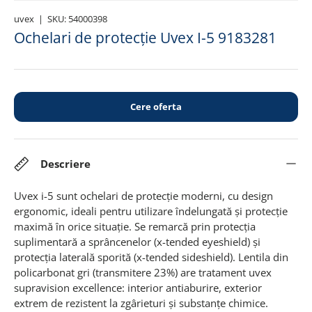
uvex
|
SKU:
54000398
Ochelari de protecție Uvex I-5 9183281
Cere oferta
Descriere
Uvex i-5 sunt ochelari de protecție moderni, cu design
ergonomic, ideali pentru utilizare îndelungată și protecție
maximă în orice situație. Se remarcă prin protecția
suplimentară a sprâncenelor (x-tended eyeshield) și
protecția laterală sporită (x-tended sideshield). Lentila din
policarbonat gri (transmitere 23%) are tratament uvex
supravision excellence: interior antiaburire, exterior
extrem de rezistent la zgârieturi și substanțe chimice.