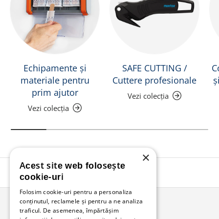
Echipamente și
SAFE CUTTING /
C
materiale pentru
Cuttere profesionale
ș
prim ajutor
Vezi colecția
Vezi colecția
×
Acest site web folosește
Înapoi în sus
cookie-uri
Folosim cookie-uri pentru a personaliza
conținutul, reclamele și pentru a ne analiza
traficul. De asemenea, împărtășim
Bunzl Romania