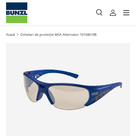
Meniu
Salt la conținut
Caută
Autentifica
Caută
Caută
Acasă
Ochelari de protecție MSA Alternator 10104619B
Salt la informațiile produsului