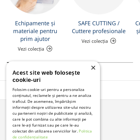
Echipamente și
SAFE CUTTING /
C
materiale pentru
Cuttere profesionale
ș
prim ajutor
Vezi colecția
Vezi colecția
×
Acest site web folosește
cookie-uri
Folosim cookie-uri pentru a personaliza
Înapoi în sus
conținutul, reclamele și pentru a ne analiza
traficul. De asemenea, împărtășim
informații despre utilizarea site-ului nostru
cu partenerii noștri de publicitate și analiză,
Bunzl Romania
care le pot combina cu alte informații pe
care le-ați furnizat sau pe care le-au
Soluții complete pentru afacerea ta.
colectat din utilizarea serviciilor lor.
Politica
de confidențialitate