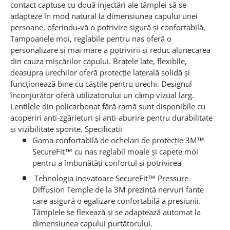
contact captuse cu două injectări ale tâmplei să se
adapteze în mod natural la dimensiunea capului unei
persoane, oferindu-vă o potrivire sigură și confortabilă.
Tampoanele moi, reglabile pentru nas oferă o
personalizare și mai mare a potrivirii și reduc alunecarea
din cauza mișcărilor capului.
Brațele late, flexibile,
deasupra urechilor oferă protecție laterală solidă și
funcționează bine cu căștile pentru urechi.
Designul
înconjurător oferă utilizatorului un câmp vizual larg.
Lentilele din policarbonat fără ramă sunt disponibile cu
acoperiri anti-zgârieturi și anti-aburire pentru durabilitate
și vizibilitate sporite.
Specificatii
Gama confortabilă de ochelari de protecție 3M™
SecureFit™ cu nas reglabil moale și capete moi
pentru a îmbunătăți confortul și potrivirea
Tehnologia inovatoare SecureFit™ Pressure
Diffusion Temple de la 3M prezintă nervuri fante
care asigură o egalizare confortabilă a presiunii.
Tâmplele se flexează și se adaptează automat la
dimensiunea capului purtătorului.