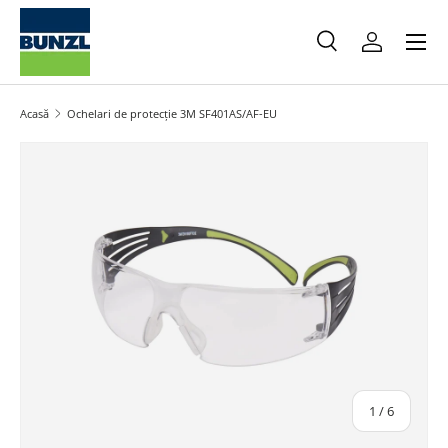
Meniu
Salt la conținut
Caută
Autentifica
Caută
Caută
Acasă
Ochelari de protecție 3M SF401AS/AF-EU
Salt la informațiile produsului
din
1
/
6