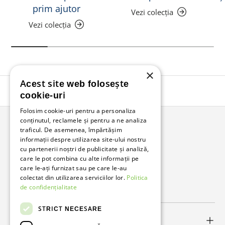
prim ajutor
Vezi colecția
Vezi colecția
×
Acest site web folosește
Înapoi în sus
cookie-uri
Folosim cookie-uri pentru a personaliza
conținutul, reclamele și pentru a ne analiza
traficul. De asemenea, împărtășim
Bunzl Romania
informații despre utilizarea site-ului nostru
cu partenerii noștri de publicitate și analiză,
Soluții complete pentru afacerea ta.
care le pot combina cu alte informații pe
care le-ați furnizat sau pe care le-au
colectat din utilizarea serviciilor lor.
Politica
Facebook
LinkedIn
de confidențialitate
STRICT NECESARE
Link-uri utile