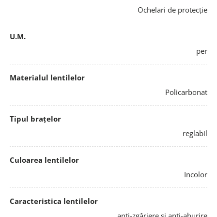
Ochelari de protecție
U.M.
per
Materialul lentilelor
Policarbonat
Tipul brațelor
reglabil
Culoarea lentilelor
Incolor
Caracteristica lentilelor
anti-zgâriere și anti-aburire