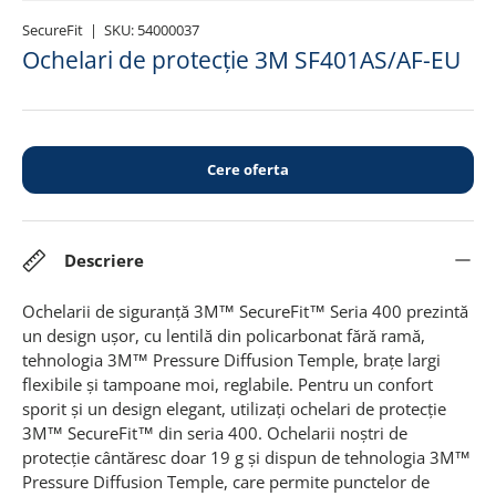
SecureFit
|
SKU:
54000037
Ochelari de protecție 3M SF401AS/AF-EU
Cere oferta
Descriere
Ochelarii de siguranță 3M™ SecureFit™ Seria 400 prezintă
un design ușor, cu lentilă din policarbonat fără ramă,
tehnologia 3M™ Pressure Diffusion Temple, brațe largi
flexibile și tampoane moi, reglabile.
Pentru un confort
sporit și un design elegant, utilizați ochelari de protecție
3M™ SecureFit™ din seria 400.
Ochelarii noștri de
protecție cântăresc doar 19 g și dispun de tehnologia 3M™
Pressure Diffusion Temple, care permite punctelor de