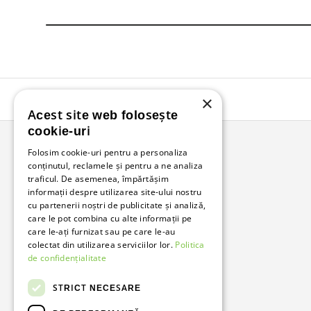
×
Acest site web folosește
cookie-uri
Folosim cookie-uri pentru a personaliza
conținutul, reclamele și pentru a ne analiza
Bunzl Romania
traficul. De asemenea, împărtășim
informații despre utilizarea site-ului nostru
Soluții complete pentru afacerea ta.
cu partenerii noștri de publicitate și analiză,
care le pot combina cu alte informații pe
care le-ați furnizat sau pe care le-au
Facebook
LinkedIn
colectat din utilizarea serviciilor lor.
Politica
de confidențialitate
STRICT NECESARE