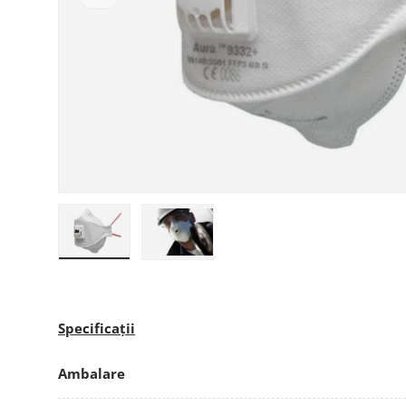
Încarcă imaginea 1 în galerie
Încarcă imaginea 2 în galerie
Specificații
Ambalare