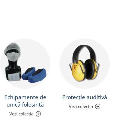
Echipamente de
Protecție auditivă
Pr
unică folosință
Vezi colecția
Vezi colecția