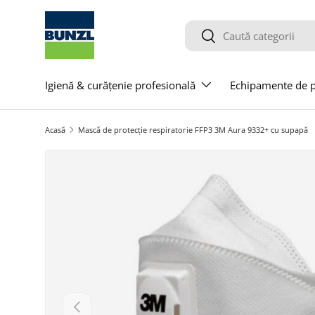
Salt la conținut
Caută
Caută
Igienă & curățenie profesională
Echipamente de pr
Acasă
Mască de protecție respiratorie FFP3 3M Aura 9332+ cu supapă
Salt la informațiile produsului
Anterior