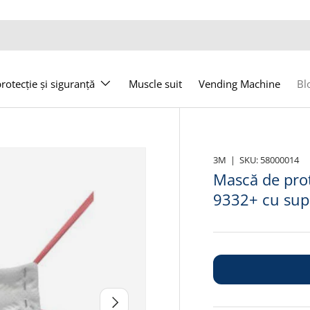
otecție și siguranță
Muscle suit
Vending Machine
Bl
3M
|
SKU:
58000014
Mască de prot
9332+ cu su
Următor