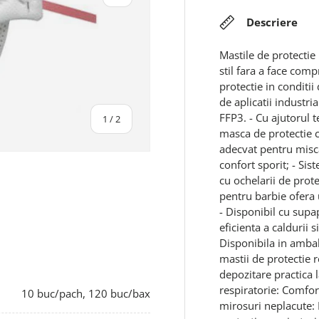
Descriere
Mastile de protectie
stil fara a face com
protectie in conditii
de aplicatii industria
FFP3. - Cu ajutorul t
din
1
/
2
masca de protectie c
adecvat pentru miscar
confort sporit; - Sis
cu ochelarii de prot
pentru barbie ofera u
- Disponibil cu supa
eficienta a caldurii 
Disponibila in ambal
mastii de protectie r
depozitare practica 
respiratorie: Comfor
10 buc/pach, 120 buc/bax
mirosuri neplacute: 