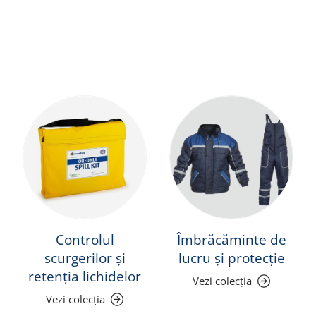
Controlul
Îmbrăcăminte de
scurgerilor și
lucru și protecție
retenția lichidelor
Vezi colecția
Vezi colecția