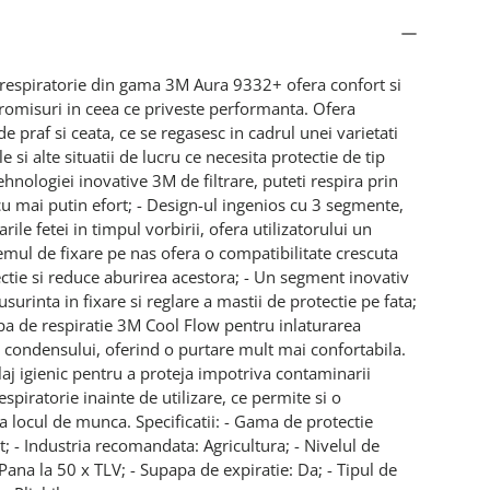
 respiratorie din gama 3M Aura 9332+ ofera confort si
promisuri in ceea ce priveste performanta. Ofera
 de praf si ceata, ce se regasesc in cadrul unei varietati
le si alte situatii de lucru ce necesita protectie de tip
ehnologiei inovative 3M de filtrare, puteti respira prin
u mai putin efort; - Design-ul ingenios cu 3 segmente,
ile fetei in timpul vorbirii, ofera utilizatorului un
temul de fixare pe nas ofera o compatibilitate crescuta
ectie si reduce aburirea acestora; - Un segment inovativ
surinta in fixare si reglare a mastii de protectie pe fata;
pa de respiratie 3M Cool Flow pentru inlaturarea
si condensului, oferind o purtare mult mai confortabila.
aj igienic pentru a proteja impotriva contaminarii
espiratorie inainte de utilizare, ce permite si o
la locul de munca. Specificatii: - Gama de protectie
t; - Industria recomandata: Agricultura; - Nivelul de
Pana la 50 x TLV; - Supapa de expiratie: Da; - Tipul de