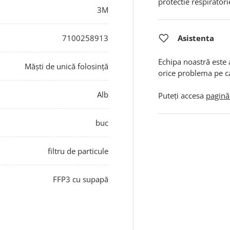
protectie respiratorie
3M
Asistenta
7100258913
Echipa noastră este 
Măști de unică folosință
orice problema pe c
Alb
Puteți accesa
pagină
buc
filtru de particule
FFP3 cu supapă