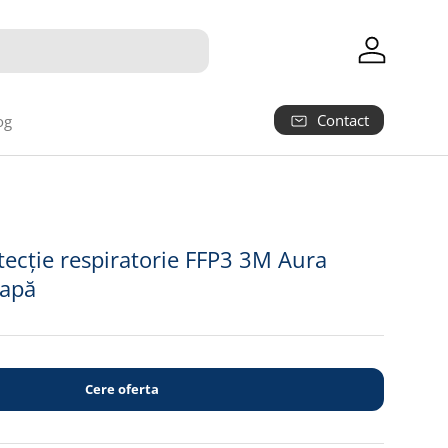
Autentifica
Contact
og
ecție respiratorie FFP3 3M Aura
papă
Cere oferta