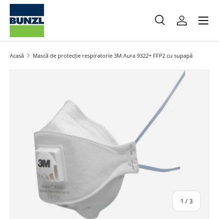
Meniu
Salt la conținut
Caută
Autentifica
Caută
Caută
Acasă
Mască de protecție respiratorie 3M Aura 9322+ FFP2 cu supapă
Salt la informațiile produsului
din
1
/
3