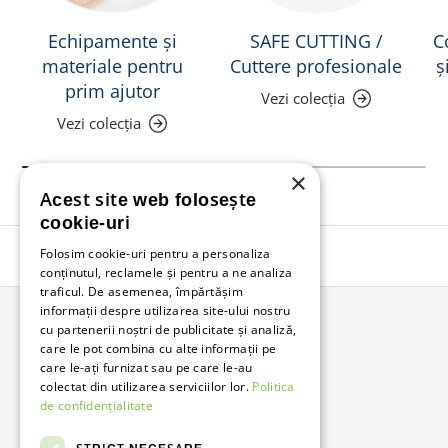
Echipamente și
SAFE CUTTING /
C
materiale pentru
Cuttere profesionale
ș
prim ajutor
Vezi colecția
Vezi colecția
×
Acest site web folosește
cookie-uri
Folosim cookie-uri pentru a personaliza
Înapoi în sus
conținutul, reclamele și pentru a ne analiza
traficul. De asemenea, împărtășim
informații despre utilizarea site-ului nostru
cu partenerii noștri de publicitate și analiză,
Bunzl Romania
care le pot combina cu alte informații pe
care le-ați furnizat sau pe care le-au
Soluții complete pentru afacerea ta.
colectat din utilizarea serviciilor lor.
Politica
de confidențialitate
Facebook
LinkedIn