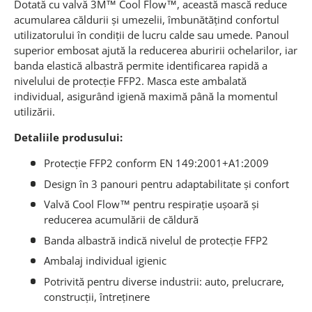
Dotată cu valvă 3M™ Cool Flow™, această mască reduce
acumularea căldurii și umezelii, îmbunătățind confortul
utilizatorului în condiții de lucru calde sau umede. Panoul
superior embosat ajută la reducerea aburirii ochelarilor, iar
banda elastică albastră permite identificarea rapidă a
nivelului de protecție FFP2. Masca este ambalată
individual, asigurând igienă maximă până la momentul
utilizării.
Detaliile produsului:
Protecție FFP2 conform EN 149:2001+A1:2009
Design în 3 panouri pentru adaptabilitate și confort
Valvă Cool Flow™ pentru respirație ușoară și
reducerea acumulării de căldură
Banda albastră indică nivelul de protecție FFP2
Ambalaj individual igienic
Potrivită pentru diverse industrii: auto, prelucrare,
construcții, întreținere