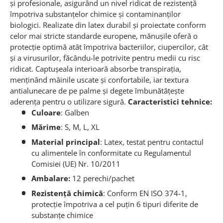
și profesionale, asigurând un nivel ridicat de rezistență
împotriva substanțelor chimice și contaminanților
biologici. Realizate din latex durabil și proiectate conform
celor mai stricte standarde europene, mănușile oferă o
protecție optimă atât împotriva bacteriilor, ciupercilor, cât
și a virusurilor, făcându-le potrivite pentru medii cu risc
ridicat. Captușeala interioară absorbe transpirația,
menținând mâinile uscate și confortabile, iar textura
antialunecare de pe palme și degete îmbunătățește
aderența pentru o utilizare sigură.
Caracteristici tehnice:
Culoare
: Galben
Mărime
: S, M, L, XL
Material principal
: Latex, testat pentru contactul
cu alimentele în conformitate cu Regulamentul
Comisiei (UE) Nr. 10/2011
Ambalare:
12 perechi/pachet
Rezistență chimică
: Conform EN ISO 374-1,
protecție împotriva a cel puțin 6 tipuri diferite de
substanțe chimice