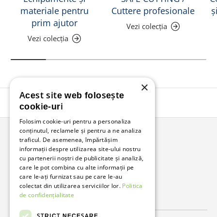
materiale pentru
Cuttere profesionale
ș
prim ajutor
Vezi colecția
Vezi colecția
×
Acest site web folosește
Înapoi în sus
cookie-uri
Folosim cookie-uri pentru a personaliza
conținutul, reclamele și pentru a ne analiza
traficul. De asemenea, împărtășim
Bunzl Romania
informații despre utilizarea site-ului nostru
cu partenerii noștri de publicitate și analiză,
Soluții complete pentru afacerea ta.
care le pot combina cu alte informații pe
care le-ați furnizat sau pe care le-au
colectat din utilizarea serviciilor lor.
Politica
Facebook
LinkedIn
de confidențialitate
STRICT NECESARE