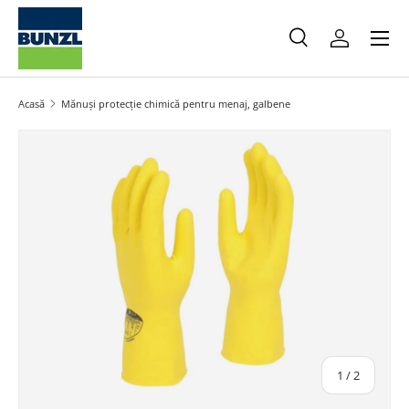
Meniu
Salt la conținut
Caută
Autentifica
Caută
Caută
Acasă
Mănuși protecție chimică pentru menaj, galbene
Salt la informațiile produsului
din
1
/
2