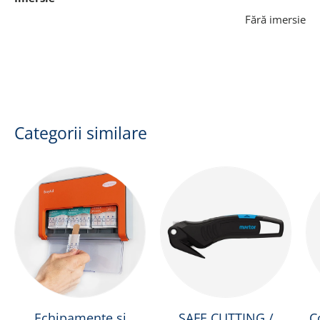
Fără imersie
Categorii similare
Echipamente și
SAFE CUTTING /
C