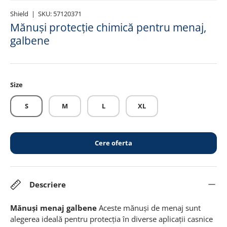
Shield
|
SKU:
57120371
Mănuși protecție chimică pentru menaj,
galbene
Size
S
M
L
XL
Cere oferta
Descriere
Mănuși menaj galbene
Aceste mănuși de menaj sunt
alegerea ideală pentru protecția în diverse aplicații casnice