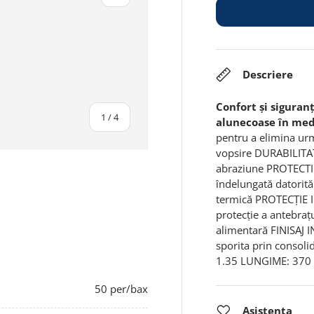
Descriere
Confort și siguran
din
1
/
4
alunecoase în medi
pentru a elimina urm
vopsire DURABILITATE
abraziune PROTECTIE
îndelungată datorită 
termică PROTECȚIE 
alerie
aginea 4 în galerie
protecție a antebraț
alimentară FINISAJ I
sporita prin consol
1.35 LUNGIME: 370 
50 per/bax
Asistenta