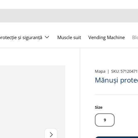
otecție și siguranță
Muscle suit
Vending Machine
Bl
Mapa
|
SKU:
57120471
Mănuși prote
Size
9
Următor