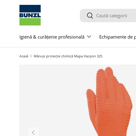
Salt la conținut
Caută
Caută
Igienă & curățenie profesională
Echipamente de pr
Acasă
Mănuși protecție chimică Mapa Harpon 325
Salt la informațiile produsului
Anterior