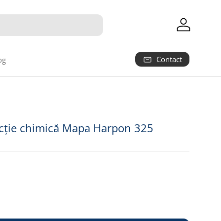
Autentifica
Contact
og
cție chimică Mapa Harpon 325