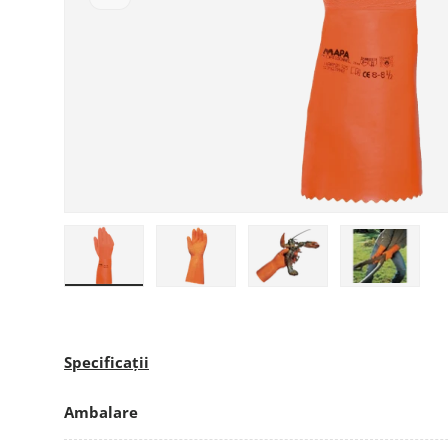
Încarcă imaginea 1 în galerie
Încarcă imaginea 2 în galerie
Încarcă imaginea 3 în g
Încarcă im
Specificații
Ambalare