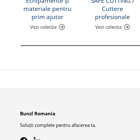
Echipamente și
SAFE CUTTING /
materiale pentru
Cuttere
prim ajutor
profesionale
Vezi colecția
Vezi colecția
Bunzl Romania
Soluții complete pentru afacerea ta.