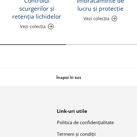
Controlul
Îmbrăcăminte de
scurgerilor și
lucru și protecție
retenția lichidelor
Vezi colecția
Vezi colecția
Înapoi în sus
Link-uri utile
Politica de confidențialitate
Termeni și condiții