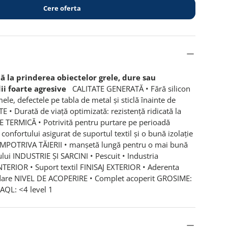
Cere oferta
ță la prinderea obiectelor grele, dure sau
i foarte agresive
CALITATE GENERATĂ • Fără silicon
ele, defectele pe tabla de metal și sticlă înainte de
 • Durată de viață optimizată: rezistență ridicată la
 TERMICĂ • Potrivită pentru purtare pe perioadă
confortului asigurat de suportul textil și o bună izolație
IMPOTRIVA TĂIERII • manșetă lungă pentru o mai bună
ului INDUSTRIE ȘI SARCINI • Pescuit • Industria
NTERIOR • Suport textil FINISAJ EXTERIOR • Aderenta
idare NIVEL DE ACOPERIRE • Complet acoperit GROSIME:
AQL: <4 level 1