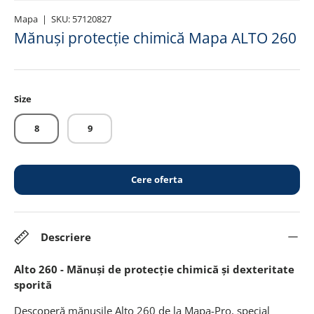
Mapa
|
SKU:
57120827
Mănuși protecție chimică Mapa ALTO 260
Size
8
9
Cere oferta
Descriere
Alto 260 - Mănuși de protecție chimică și dexteritate
sporită
Descoperă mănușile Alto 260 de la Mapa-Pro, special