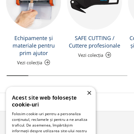
Echipamente și
SAFE CUTTING /
C
materiale pentru
Cuttere profesionale
ș
prim ajutor
Vezi colecția
Vezi colecția
×
Acest site web folosește
Înapoi în sus
cookie-uri
Folosim cookie-uri pentru a personaliza
conținutul, reclamele și pentru a ne analiza
traficul. De asemenea, împărtășim
Bunzl Romania
informații despre utilizarea site-ului nostru