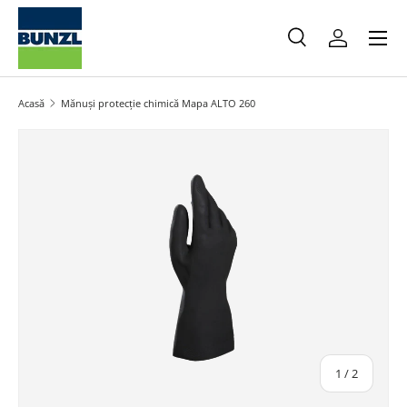
Meniu
Salt la conținut
Caută
Autentifica
Caută
Caută
Acasă
Mănuși protecție chimică Mapa ALTO 260
Salt la informațiile produsului
din
1
/
2