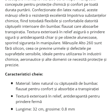
concepute pentru protecție chimică și confort pe toată
durata purtării. Confecționate din latex natural, aceste
mănuși oferă o rezistență excelentă împotriva substanțelor
chimice, fiind totodată flexibile și confortabile datorită
căptușelii interioare din bumbac flausat care absoarbe
transpirația. Textura exterioară în relief asigură o prindere
sigură și antiderapantă chiar și pe obiecte alunecoase,
sporind siguranța în manipulare. Mănușile Alto 260 sunt
fără silicon, ceea ce previne urmele și defectele pe
suprafețele sensibile, ideale pentru utilizarea în industrii
chimice, aeronautice și alte domenii ce necesită protecție și
precizie.
Caracteristici cheie:
Material: latex natural cu căptușeală de bumbac
flausat pentru confort și absorbție a transpirației
Textură exterioară în relief, antiderapantă pentru
prindere fermă
Lungime: 32 cm, grosime: 0.8 mm