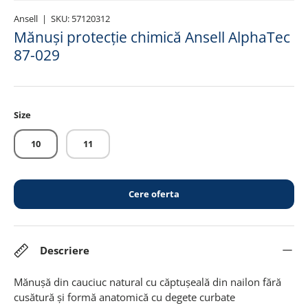
Ansell
|
SKU:
57120312
Mănuși protecție chimică Ansell AlphaTec
87-029
Size
10
11
Cere oferta
Descriere
Mănușă din cauciuc natural cu căptușeală din nailon fără
cusătură și formă anatomică cu degete curbate