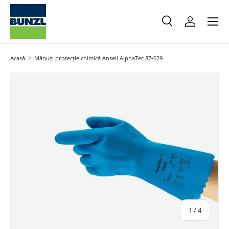
Meniu
Salt la conținut
Caută
Autentifica
Caută
Caută
Acasă
Mănuși protecție chimică Ansell AlphaTec 87-029
Salt la informațiile produsului
din
1
/
4