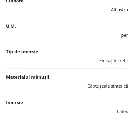
Culoare
Albastru
U.M.
per
Tip de imersie
Finisaj încrețit
Materialul mânușii
Căptușeală sintetică
Imersie
Latex