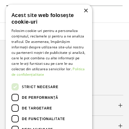
×
Acest site web folosește
cookie-uri
Folosim cookie-uri pentru a personaliza
Înapoi în sus
conținutul, reclamele și pentru a ne analiza
traficul. De asemenea, împărtășim
informații despre utilizarea site-ului nostru
cu partenerii noștri de publicitate și analiză,
Bunzl Romania
care le pot combina cu alte informații pe
care le-ați furnizat sau pe care le-au
Soluții complete pentru afacerea ta.
colectat din utilizarea serviciilor lor.
Politica
de confidențialitate
Facebook
LinkedIn
STRICT NECESARE
DE PERFORMANȚĂ
Link-uri utile
DE TARGETARE
DE FUNCŢIONALITATE
Newsletter