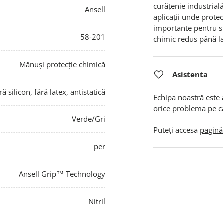
curățenie industrială
Ansell
aplicații unde protec
importante pentru si
58-201
chimic redus până l
Mănuși protecție chimică
Asistenta
ră silicon, fără latex, antistatică
Echipa noastră este 
orice problema pe c
Verde/Gri
Puteți accesa
pagină
per
Ansell Grip™ Technology
Nitril