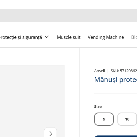
otecție și siguranță
Muscle suit
Vending Machine
Bl
Ansell
|
SKU:
5712086
Mănuși prote
Size
9
10
Următor