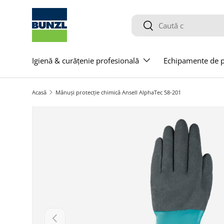
Salt la conținut
Caută
Caută
Igienă & curățenie profesională
Echipamente de pr
Acasă
Mănuși protecție chimică Ansell AlphaTec 58-201
Salt la informațiile produsului
Anterior