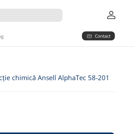
Autentifica
Contact
og
2
cție chimică Ansell AlphaTec 58-201