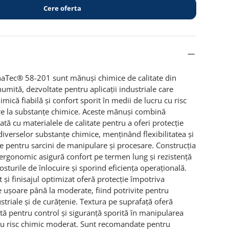
Cere oferta
haTec® 58-201 sunt mănuși chimice de calitate din
ită, dezvoltate pentru aplicații industriale care
imică fiabilă și confort sporit în medii de lucru cu risc
e la substanțe chimice. Aceste mănuși combină
ă cu materialele de calitate pentru a oferi protecție
iverselor substanțe chimice, menținând flexibilitatea și
e pentru sarcini de manipulare și procesare. Construcția
 ergonomic asigură confort pe termen lung și rezistență
osturile de înlocuire și sporind eficiența operațională.
t și finisajul optimizat oferă protecție împotriva
 ușoare până la moderate, fiind potrivite pentru
ustriale și de curățenie. Textura pe suprafață oferă
ă pentru control și siguranță sporită în manipularea
 cu risc chimic moderat. Sunt recomandate pentru