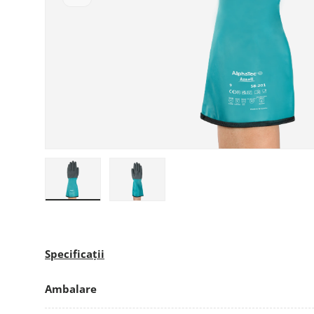
Încarcă imaginea 1 în galerie
Încarcă imaginea 2 în galerie
Specificații
Ambalare