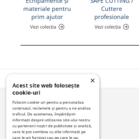
Echipamente și
SAFE CUTTING /
materiale pentru
Cuttere
prim ajutor
profesionale
Vezi colecția
Vezi colecția
×
Acest site web folosește
cookie-uri
Folosim cookie-uri pentru a personaliza
conținutul, reclamele și pentru a ne analiza
Bunzl Romania
traficul. De asemenea, împărtășim
informații despre utilizarea site-ului nostru
Soluții complete pentru afacerea ta.
cu partenerii noștri de publicitate și analiză,
care le pot combina cu alte informații pe
care le-ați furnizat sau pe care le-au