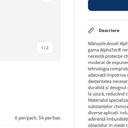
Descriere
Mănușile Ansell Alp
din
1
/
2
gama AlphaTec® renum
necesită protecție ch
moderat de expuner
tehnologia comprobat
adecvată împotriva d
dexteritatea necesar
durabilă și designul
la uzură, reducând c
Materialul specializa
substanțelor chimice
diverse aplicații ind
6 per/pach, 54 per/bax
aderență îmbunătățit
obiectelor în medii