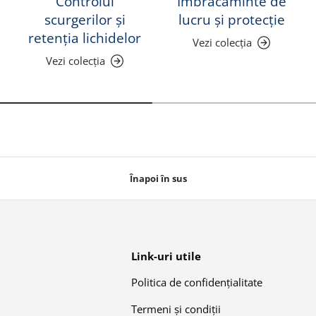
Controlul
Îmbrăcăminte de
scurgerilor și
lucru și protecție
retenția lichidelor
Vezi colecția
Vezi colecția
Înapoi în sus
Link-uri utile
Politica de confidențialitate
Termeni și condiții