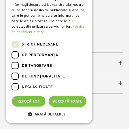
informații despre utilizarea site-ului nostru
cu partenerii noștri de publicitate și analiză,
Bunzl Romania
care le pot combina cu alte informații pe
care le-ați furnizat sau pe care le-au
Soluții complete pentru afacerea ta.
colectat din utilizarea serviciilor lor.
Politica
de confidențialitate
Facebook
LinkedIn
STRICT NECESARE
DE PERFORMANȚĂ
Link-uri utile
DE TARGETARE
DE FUNCŢIONALITATE
Newsletter
NECLASIFICATE
REFUZĂ TOT
ACCEPTĂ TOATE
Metode de plată acceptate
ARATĂ DETALIILE
© 2026
Bunzl Romania
.