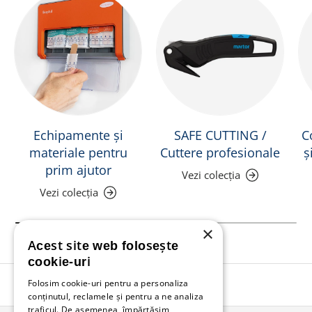
Echipamente și
SAFE CUTTING /
C
materiale pentru
Cuttere profesionale
ș
prim ajutor
Vezi colecția
Vezi colecția
×
Acest site web folosește
cookie-uri
Folosim cookie-uri pentru a personaliza
Înapoi în sus
conținutul, reclamele și pentru a ne analiza
traficul. De asemenea, împărtășim