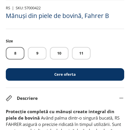
RS
|
SKU:
57000422
Mănuși din piele de bovină, Fahrer B
Size
8
9
10
11
Cere oferta
Descriere
Protecție completă cu mănuși create integral din
piele de bovină
Având palma dintr-o singură bucată, RS
FAHRER asigură o precizie ridicată în timpul utilizării. Sunt