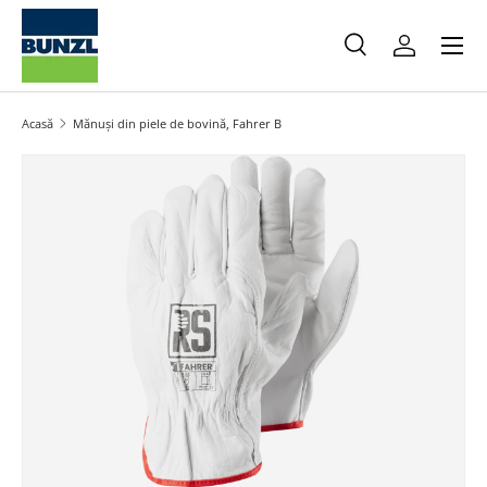
Meniu
Salt la conținut
Caută
Autentifica
Caută
Caută
Acasă
Mănuși din piele de bovină, Fahrer B
Salt la informațiile produsului