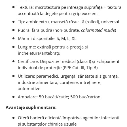
Textură: microtextură pe întreaga suprafață + textură
accentuată la degete pentru grip excelent
Tip: ambidextru, manșetă răsucită (rolled), universal
Pudră: fără pudră (non-pudrate,
chlorinated inside
)
Mărimi disponibile: S, M, L, XL
Lungime: extinsă pentru a proteja și
încheietura/antebrațul
Certificare: Dispozitiv medical (clasa I) și Echipament
individual de protecție (PPE Cat. III, Tip B)
Utilizare: paramedici, urgență, sănătate și siguranță,
industrie alimentară, curățenie, întreținere,
automotive
Ambalare: 50 bucăți/cutie; 500 buc/carton
Avantaje suplimentare:
Oferă barieră eficientă împotriva agenților infectanți
și substanțelor chimice uzuale