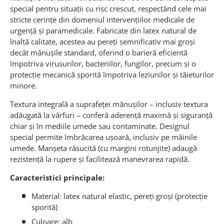
special pentru situații cu risc crescut, respectând cele mai
stricte cerințe din domeniul intervențiilor medicale de
urgență și paramedicale. Fabricate din latex natural de
înaltă calitate, acestea au pereți semnificativ mai groși
decât mănușile standard, oferind o barieră eficientă
împotriva virusurilor, bacteriilor, fungilor, precum și o
protecție mecanică sporită împotriva leziunilor și tăieturilor
minore.
Textura integrală a suprafeței mănușilor – inclusiv textura
adăugată la vârfuri – conferă aderență maximă și siguranță
chiar și în mediile umede sau contaminate. Designul
special permite îmbrăcarea ușoară, inclusiv pe mâinile
umede. Manșeta răsucită (cu margini rotunjite) adaugă
rezistență la rupere și facilitează manevrarea rapidă.
Caracteristici principale:
Material: latex natural elastic, pereți groși (protecție
sporită)
Culoare: alb