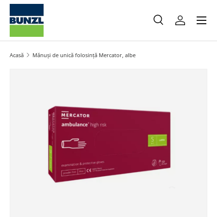
Meniu
Salt la conținut
Caută
Autentifica
Caută
Caută
Acasă
Mănuși de unică folosință Mercator, albe
Salt la informațiile produsului