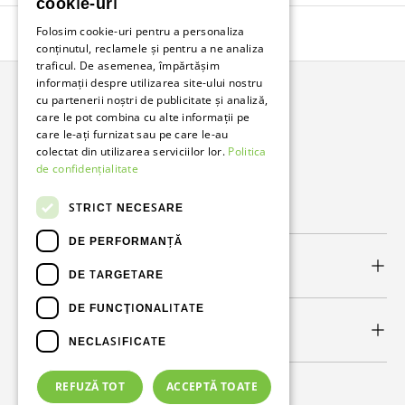
cookie-uri
Folosim cookie-uri pentru a personaliza
Înapoi în sus
conținutul, reclamele și pentru a ne analiza
traficul. De asemenea, împărtășim
informații despre utilizarea site-ului nostru
cu partenerii noștri de publicitate și analiză,
Bunzl Romania
care le pot combina cu alte informații pe
care le-ați furnizat sau pe care le-au
Soluții complete pentru afacerea ta.
colectat din utilizarea serviciilor lor.
Politica
de confidențialitate
Facebook
LinkedIn
STRICT NECESARE
DE PERFORMANȚĂ
Link-uri utile
DE TARGETARE
DE FUNCŢIONALITATE
Newsletter
NECLASIFICATE
REFUZĂ TOT
ACCEPTĂ TOATE