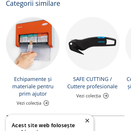
Categorii similare
Echipamente și
SAFE CUTTING /
C
materiale pentru
Cuttere profesionale
ș
prim ajutor
Vezi colecția
Vezi colecția
×
Acest site web folosește