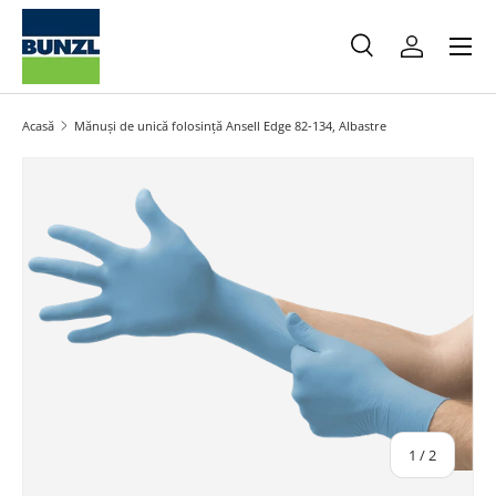
Meniu
Salt la conținut
Caută
Autentifica
Caută
Caută
Acasă
Mănuși de unică folosință Ansell Edge 82-134, Albastre
Salt la informațiile produsului
din
1
/
2