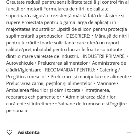
Greutate redusă pentru sensibilitate tactilă și control fin al
funcțiilor motorii Formularea de nitril de calitate
superioară asigură o rezistență mărită față de sfâșiere și
rupere Proiectată pentru o gamă largă de aplicații în
majoritatea industriilor Lipsită de silicon pentru protecția
suplimentară a produselor DESCRIERE: • Mănușă de nitril
pentru lucrările foarte solicitante care oferă un raport
calitate/preț inbatabil pentru lucrările foarte solicitante
dintr-o mare vairetate de industrii. INDUSTRII PRIMARE: •
Autovehicule • Prelucrarea alimentelor • Administrare de
clădiri/igienizare RECOMANDAT PENTRU: • Catering /
Pregătirea meselor • Prelucrare și manipulare de alimente •
Prelucrarea cărnii, peștilor și alimentelor • Marinare •
Ambalarea fileurilor și cărnii tocate • Întreținerea,
repararea echipamentelor • Administrarea clădirilor,
curățenie și întreținere • Saloane de frumusețe și îngrijire
personală
Asistenta