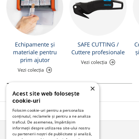
Echipamente și
SAFE CUTTING /
C
materiale pentru
Cuttere profesionale
ș
prim ajutor
Vezi colecția
Vezi colecția
×
Acest site web folosește
cookie-uri
Folosim cookie-uri pentru a personaliza
Înapoi în sus
conținutul, reclamele și pentru a ne analiza
traficul. De asemenea, împărtășim
informații despre utilizarea site-ului nostru
cu partenerii noștri de publicitate și analiză,
Bunzl Romania