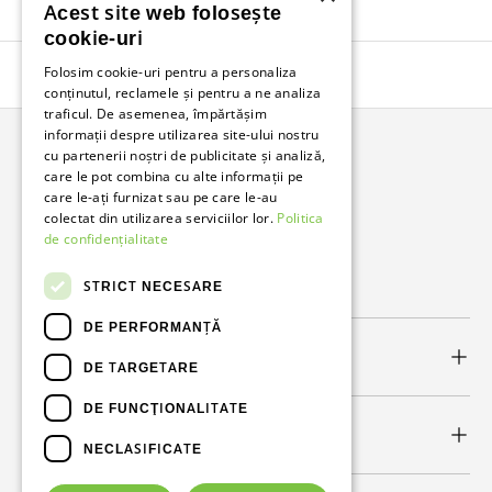
Acest site web folosește
cookie-uri
Folosim cookie-uri pentru a personaliza
Înapoi în sus
conținutul, reclamele și pentru a ne analiza
traficul. De asemenea, împărtășim
informații despre utilizarea site-ului nostru
cu partenerii noștri de publicitate și analiză,
Bunzl Romania
care le pot combina cu alte informații pe
care le-ați furnizat sau pe care le-au
Soluții complete pentru afacerea ta.
colectat din utilizarea serviciilor lor.
Politica
de confidențialitate
Facebook
LinkedIn
STRICT NECESARE
DE PERFORMANȚĂ
Link-uri utile
DE TARGETARE
DE FUNCŢIONALITATE
Newsletter
NECLASIFICATE