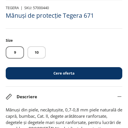
TEGERA
|
SKU:
57000440
Mănuși de protecție Tegera 671
Size
9
10
Cere oferta
Descriere
Mănuşi din piele, necăptuşite, 0,7-0,8 mm piele naturală de
capră, bumbac, Cat. II, degete arătătoare ranforsate,
degetele şi degetele mari sunt ranforsate, pentru lucrări de