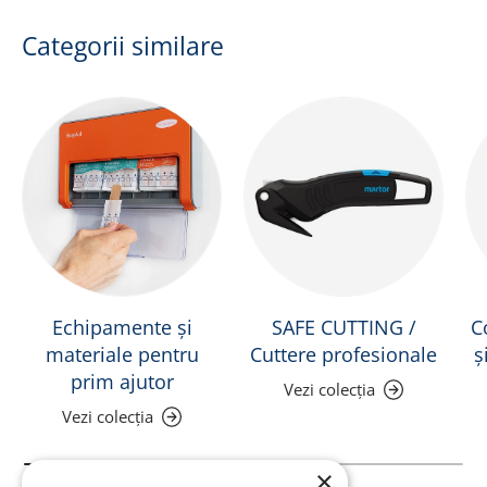
Categorii similare
Echipamente și
SAFE CUTTING /
C
materiale pentru
Cuttere profesionale
ș
prim ajutor
Vezi colecția
Vezi colecția
×