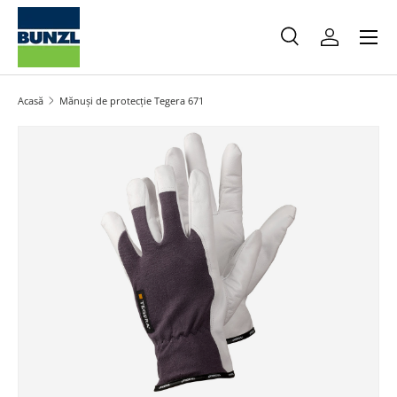
Meniu
Salt la conținut
Caută
Autentifica
Caută
Caută
Acasă
Mănuși de protecție Tegera 671
Salt la informațiile produsului