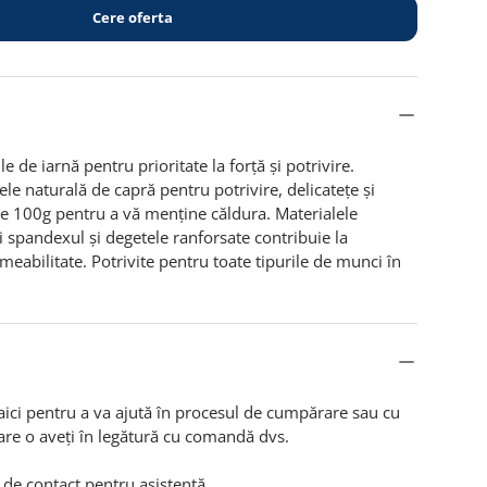
Cere oferta
 de iarnă pentru prioritate la forță și potrivire.
ele naturală de capră pentru potrivire, delicatețe și
te 100g pentru a vă menține căldura. Materialele
spandexul și degetele ranforsate contribuie la
meabilitate. Potrivite pentru toate tipurile de munci în
aici pentru a va ajută în procesul de cumpărare sau cu
are o aveți în legătură cu comandă dvs.
 de contact
pentru asistență.