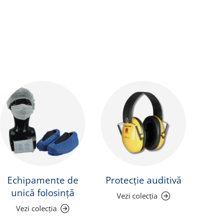
Echipamente de
Protecție auditivă
Pr
unică folosință
Vezi colecția
Vezi colecția