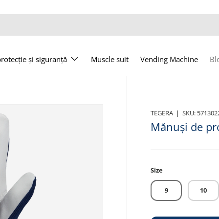
otecție și siguranță
Muscle suit
Vending Machine
Bl
TEGERA
|
SKU:
571302
Mănuși de pro
Size
9
10