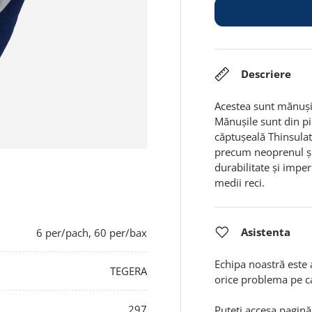
Descriere
Acestea sunt mănușile
Mănușile sunt din pi
căptușeală Thinsula
precum neoprenul și 
durabilitate și imper
medii reci.
Asistenta
6 per/pach, 60 per/bax
Echipa noastră este 
TEGERA
orice problema pe c
297
Puteți accesa
pagină