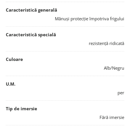
Caracteristică generală
Mănuși protecție împotriva frigului
Caracteristică specială
rezistență ridicată
Culoare
Alb/Negru
U.M.
per
Tip de imersie
Fără imersie