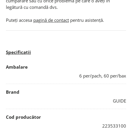
cumpărare sau cu orice problema pe care o aveți în
legătură cu comandă dvs.
Puteți accesa
pagină de contact
pentru asistență.
Specificații
Ambalare
6 per/pach, 60 per/bax
Brand
GUIDE
Cod producător
223533100