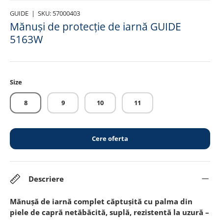
GUIDE
|
SKU:
57000403
Mănuși de protecție de iarnă GUIDE
5163W
Size
8
9
10
11
Cere oferta
Descriere
Mănușă de iarnă complet căptușită cu palma din
piele de capră netăbăcită, suplă, rezistentă la uzură –