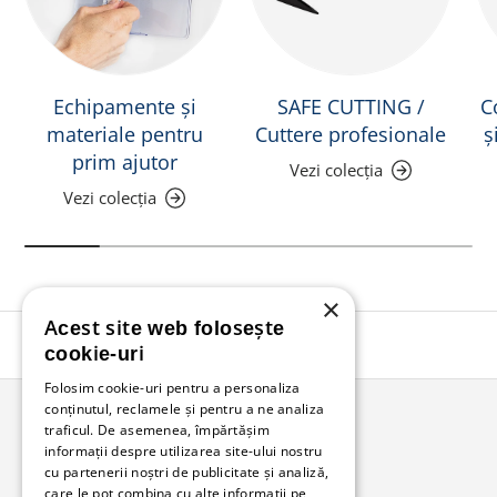
Echipamente și
SAFE CUTTING /
C
materiale pentru
Cuttere profesionale
ș
prim ajutor
Vezi colecția
Vezi colecția
×
Acest site web folosește
Înapoi în sus
cookie-uri
Folosim cookie-uri pentru a personaliza
conținutul, reclamele și pentru a ne analiza
traficul. De asemenea, împărtășim
Bunzl Romania
informații despre utilizarea site-ului nostru
cu partenerii noștri de publicitate și analiză,
Soluții complete pentru afacerea ta.
care le pot combina cu alte informații pe