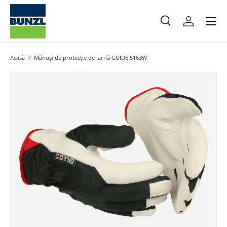
Meniu
Salt la conținut
Caută
Autentifica
Caută
Caută
Acasă
Mănuși de protecție de iarnă GUIDE 5163W
Salt la informațiile produsului