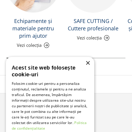
Echipamente și
SAFE CUTTING /
C
materiale pentru
Cuttere profesionale
ș
prim ajutor
Vezi colecția
Vezi colecția
×
Acest site web folosește
cookie-uri
Folosim cookie-uri pentru a personaliza
Înapoi în sus
conținutul, reclamele și pentru a ne analiza
traficul. De asemenea, împărtășim
informații despre utilizarea site-ului nostru
cu partenerii noștri de publicitate și analiză,
Bunzl Romania
care le pot combina cu alte informații pe
care le-ați furnizat sau pe care le-au
Soluții complete pentru afacerea ta.
colectat din utilizarea serviciilor lor.
Politica
de confidențialitate