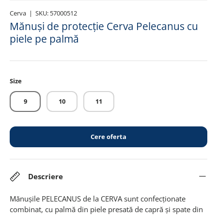
Cerva
|
SKU:
57000512
Mănuși de protecție Cerva Pelecanus cu
piele pe palmă
Size
9
10
11
Cere oferta
Descriere
Mănușile PELECANUS de la CERVA sunt confecționate
combinat, cu palmă din piele presată de capră și spate din