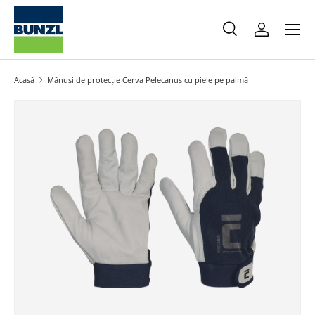
Meniu
Salt la conținut
Caută
Autentifica
Caută
Caută
Acasă
Mănuși de protecție Cerva Pelecanus cu piele pe palmă
Salt la informațiile produsului