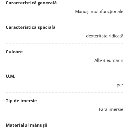
Caracteristică generală
Mănuși multifuncționale
Caracteristică specială
dexteritate ridicată
Culoare
Alb/Bleumarin
U.M.
per
Tip de imersie
Fără imersie
Materialul mânușii