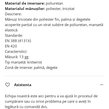
Material de imersare:
poliuretan
Materialul mănușilor:
poliester, tricotat
Descriere:
Mănuşi tricotate din poliester fin, palma şi degetele
acoperite parţial cu un strat subţire de poliuretan, manşetă
elastică.
Standarde:
EN 388
(4131X)
EN 420
Caracteristici:
Măsură: 13 gg
Tip manșetă: knitwrist
Zonă de imersie: palmă, degete
Asistenta
Echipa noastră este aici pentru a va ajută în procesul de
cumpărare sau cu orice problema pe care o aveți în
legătură cu comandă dvs.