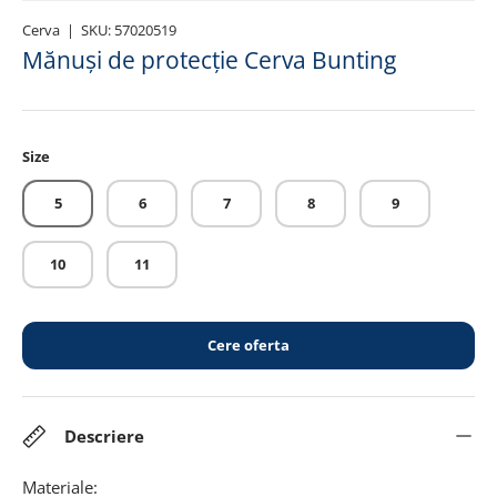
Cerva
|
SKU:
57020519
Mănuși de protecție Cerva Bunting
Size
5
6
7
8
9
10
11
Cere oferta
Descriere
Materiale: