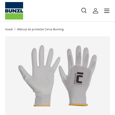
Meniu
Salt la conținut
Caută
Autentifica
Caută
Caută
Acasă
Mănuși de protecție Cerva Bunting
Salt la informațiile produsului