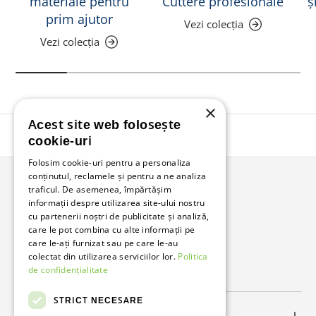
materiale pentru
Cuttere profesionale
ș
prim ajutor
Vezi colecția
Vezi colecția
×
Acest site web folosește
Înapoi în sus
cookie-uri
Folosim cookie-uri pentru a personaliza
conținutul, reclamele și pentru a ne analiza
traficul. De asemenea, împărtășim
Bunzl Romania
informații despre utilizarea site-ului nostru
cu partenerii noștri de publicitate și analiză,
Soluții complete pentru afacerea ta.
care le pot combina cu alte informații pe
care le-ați furnizat sau pe care le-au
colectat din utilizarea serviciilor lor.
Politica
Facebook
LinkedIn
de confidențialitate
STRICT NECESARE