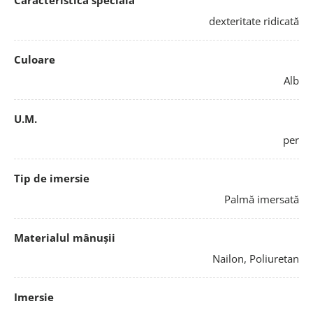
Caracteristică specială
dexteritate ridicată
Culoare
Alb
U.M.
per
Tip de imersie
Palmă imersată
Materialul mânușii
Nailon, Poliuretan
Imersie